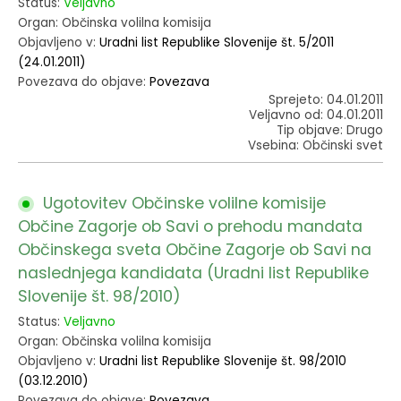
Status:
Veljavno
Organ: Občinska volilna komisija
Objavljeno v:
Uradni list Republike Slovenije št. 5/2011
(24.01.2011)
Povezava do objave:
Povezava
Sprejeto: 04.01.2011
Veljavno od: 04.01.2011
Tip objave: Drugo
Vsebina: Občinski svet
Ugotovitev Občinske volilne komisije
Občine Zagorje ob Savi o prehodu mandata
Občinskega sveta Občine Zagorje ob Savi na
naslednjega kandidata (Uradni list Republike
Slovenije št. 98/2010)
Status:
Veljavno
Organ: Občinska volilna komisija
Objavljeno v:
Uradni list Republike Slovenije št. 98/2010
(03.12.2010)
Povezava do objave:
Povezava