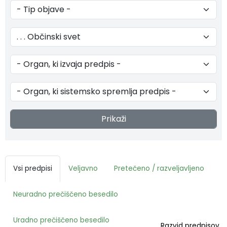
Fotogalerija
Občinska volilna komisija
Koledar dogodkov
Medobčinski inšpektorat in redarstvo
Zapore cest
Okoljski podatki
Lokalne volitve
Strateški dokumenti
Prikaži
Katalog informacij javnega značaja
Vsi predpisi
Veljavno
Pretečeno / razveljavljeno
Neuradno prečiščeno besedilo
Uradno prečiščeno besedilo
Razvid predpisov