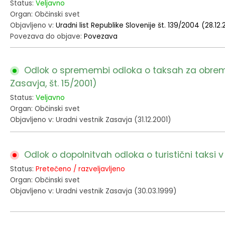
Status:
Veljavno
Organ: Občinski svet
Objavljeno v:
Uradni list Republike Slovenije št. 139/2004 (28.12
Povezava do objave:
Povezava
Odlok o spremembi odloka o taksah za obremen
Zasavja, št. 15/2001)
Status:
Veljavno
Organ: Občinski svet
Objavljeno v: Uradni vestnik Zasavja (31.12.2001)
Odlok o dopolnitvah odloka o turistični taksi v
Status:
Pretečeno / razveljavljeno
Organ: Občinski svet
Objavljeno v: Uradni vestnik Zasavja (30.03.1999)