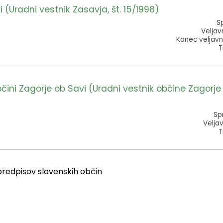
i (Uradni vestnik Zasavja, št. 15/1998)
Sp
Veljav
Konec veljavn
T
ni Zagorje ob Savi (Uradni vestnik občine Zagorje o
Sp
Veljav
T
predpisov slovenskih občin