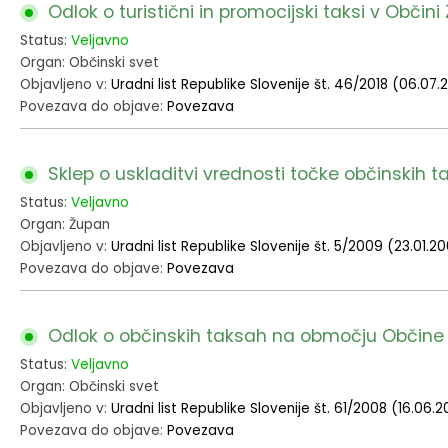
Odlok o turistični in promocijski taksi v Občini
Fotogalerija
Občinska volilna komisija
Koledar dogodkov
Status:
Veljavno
Organ: Občinski svet
Medobčinski inšpektorat in redarstvo
Zapore cest
Objavljeno v:
Uradni list Republike Slovenije št. 46/2018 (06.07.
Povezava do objave:
Povezava
Okoljski podatki
Sklep o uskladitvi vrednosti točke občinskih ta
Lokalne volitve
Status:
Veljavno
Organ: Župan
Strateški dokumenti
Objavljeno v:
Uradni list Republike Slovenije št. 5/2009 (23.01.2
Povezava do objave:
Povezava
Katalog informacij javnega značaja
Odlok o občinskih taksah na območju Občine Zag
Status:
Veljavno
Organ: Občinski svet
Objavljeno v:
Uradni list Republike Slovenije št. 61/2008 (16.06.
Povezava do objave:
Povezava