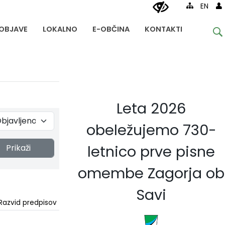
EN
OBJAVE
LOKALNO
E-OBČINA
KONTAKTI
Leta 2026
obeležujemo 730-
letnico prve pisne
Prikaži
omembe Zagorja ob
Savi
Razvid predpisov