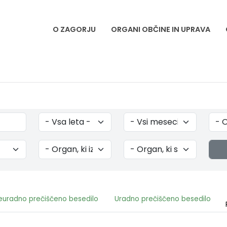
O ZAGORJU
ORGANI OBČINE IN UPRAVA
euradno prečiščeno besedilo
Uradno prečiščeno besedilo