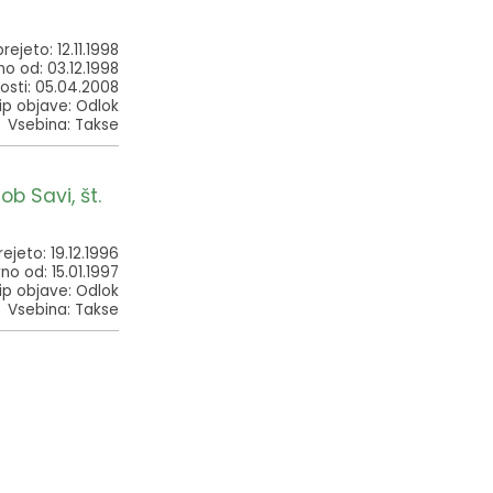
rejeto: 12.11.1998
no od: 03.12.1998
osti: 05.04.2008
ip objave: Odlok
Vsebina: Takse
b Savi, št.
rejeto: 19.12.1996
no od: 15.01.1997
ip objave: Odlok
Vsebina: Takse