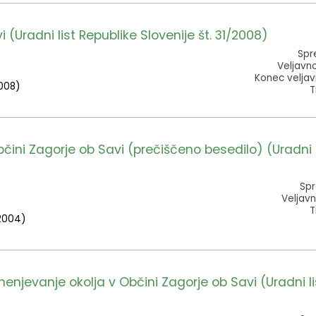
 (Uradni list Republike Slovenije št. 31/2008)
Spr
Veljavn
Konec veljav
2008)
T
ini Zagorje ob Savi (prečiščeno besedilo) (Uradni l
Spr
Veljavn
T
.2004)
jevanje okolja v Občini Zagorje ob Savi (Uradni li