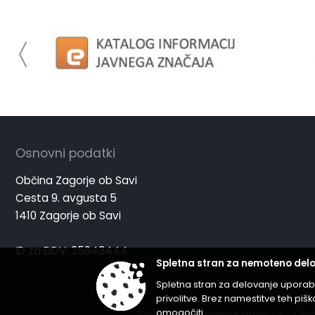
Osnovni podatki
Občina Zagorje ob Savi
Cesta 9. avgusta 5
1410 Zagorje ob Savi
ID za DDV: 25643444
Spletna stran za nemoteno delo
Spletna stran za delovanje uporab
privolitve. Brez namestitve teh p
omogočiti.
Splošni pogoji spletne strani
|
Cent