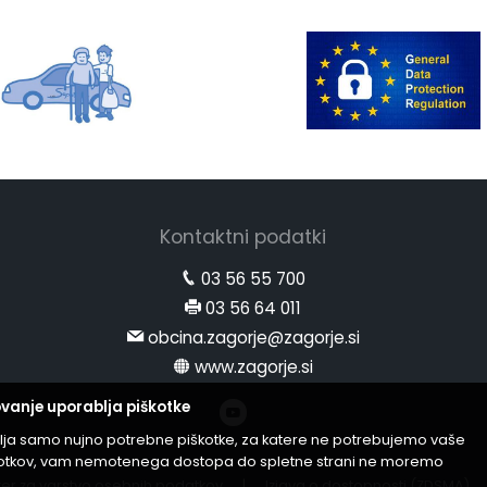
Kontaktni podatki
03 56 55 700
03 56 64 011
obcina.zagorje@zagorje.si
www.zagorje.si
vanje uporablja piškotke
lja samo nujno potrebne piškotke, za katere ne potrebujemo vaše
iškotkov, vam nemotenega dostopa do spletne strani ne moremo
er za varstvo osebnih podatkov
|
Izjava o dostopnosti (ZDSMA)