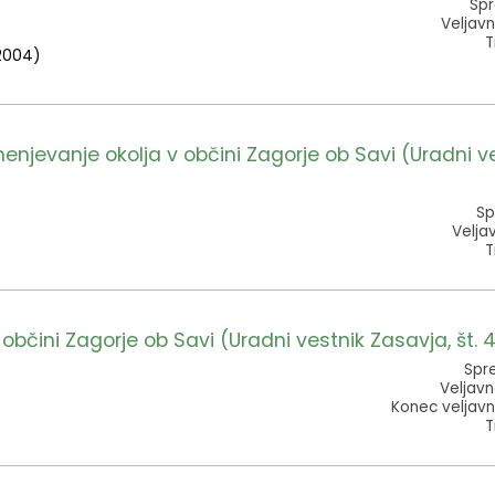
Spr
Veljavn
T
.2004)
jevanje okolja v občini Zagorje ob Savi (Uradni v
Sp
Veljav
T
 občini Zagorje ob Savi (Uradni vestnik Zasavja, št. 
Spre
Veljavn
Konec veljavn
T