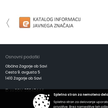
Osnovni podatki
Občina Zagorje ob Savi
Cesta 9. avgusta 5
1410 Zagorje ob Savi
ID za DDV: 25643444
Spletna stran za nemoteno delo
Spletna stran za delovanje uporab
privolitve. Brez namestitve teh p