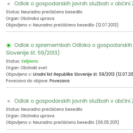
Odlok o gospodarskih javnih službah v občini 
Fotogalerija
Občinska volilna komisija
Koledar dogodkov
Status: Neuradno prečiščeno besedilo
Organ: Občinska uprava
Medobčinski inšpektorat in redarstvo
Zapore cest
Objavljeno v: Neuradno prečiščeno besedilo (12.07.2013)
Okoljski podatki
Odlok o spremembah Odloka o gospodarskih jav
Slovenije št. 59/2013)
Lokalne volitve
Status:
Veljavno
Strateški dokumenti
Organ: Občinski svet
Objavljeno v:
Uradni list Republike Slovenije št. 59/2013 (12.07.2
Povezava do objave:
Povezava
Katalog informacij javnega značaja
Odlok o gospodarskih javnih službah v občini 
Status: Neuradno prečiščeno besedilo
Organ: Občinska uprava
Objavljeno v: Neuradno prečiščeno besedilo (06.05.2011)