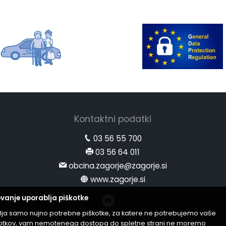
Kontaktni podatki
03 56 55 700
03 56 64 011
obcina.zagorje@zagorje.si
www.zagorje.si
vanje uporablja piškotke
lja samo nujno potrebne piškotke, za katere ne potrebujemo vaše
iškotkov, vam nemotenega dostopa do spletne strani ne moremo