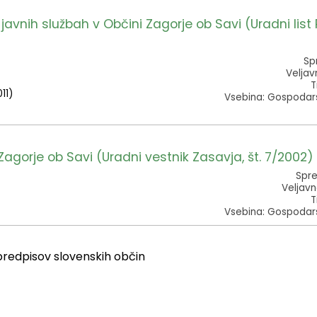
nih službah v Občini Zagorje ob Savi (Uradni list 
Sp
Veljav
T
11)
Vsebina: Gospodars
agorje ob Savi (Uradni vestnik Zasavja, št. 7/2002)
Spre
Veljavn
T
Vsebina: Gospodars
predpisov slovenskih občin