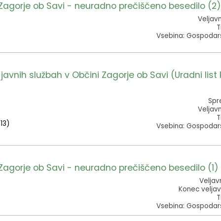
Zagorje ob Savi - neuradno prečiščeno besedilo (2)
Veljav
T
Vsebina: Gospodars
nih službah v Občini Zagorje ob Savi (Uradni list 
Spr
Veljav
T
013)
Vsebina: Gospodars
Zagorje ob Savi - neuradno prečiščeno besedilo (1)
Veljav
Konec veljav
T
Vsebina: Gospodars