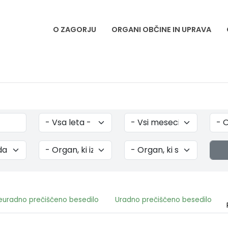
O ZAGORJU
ORGANI OBČINE IN UPRAVA
euradno prečiščeno besedilo
Uradno prečiščeno besedilo