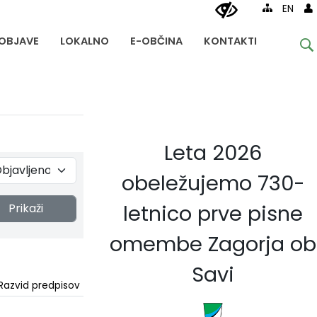
EN
OBJAVE
LOKALNO
E-OBČINA
KONTAKTI
Leta 2026
obeležujemo 730-
letnico prve pisne
Prikaži
omembe Zagorja ob
Savi
Razvid predpisov