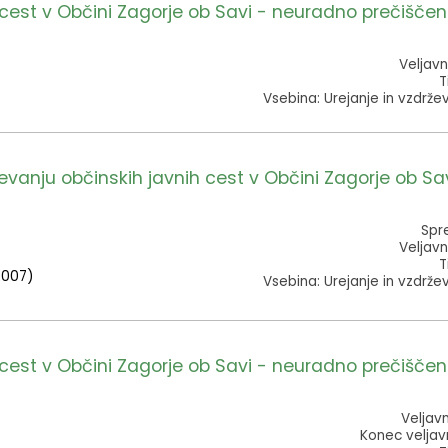
cest v Občini Zagorje ob Savi - neuradno prečiščen
Veljavn
T
Vsebina: Urejanje in vzdrže
nju občinskih javnih cest v Občini Zagorje ob Sav
Spre
Veljavn
T
.2007)
Vsebina: Urejanje in vzdrže
cest v Občini Zagorje ob Savi - neuradno prečiščen
Veljav
Konec veljavn