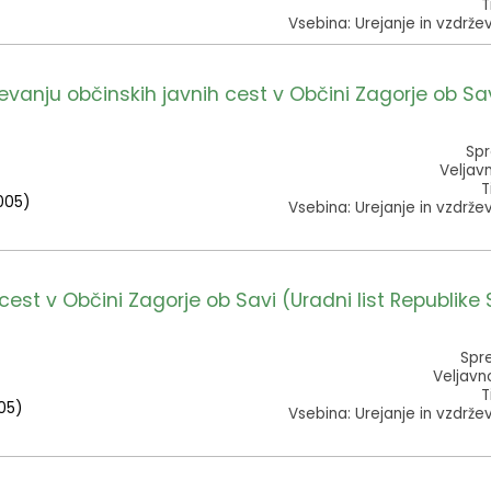
T
Vsebina: Urejanje in vzdrže
nju občinskih javnih cest v Občini Zagorje ob Sav
Spr
Veljav
T
2005)
Vsebina: Urejanje in vzdrže
st v Občini Zagorje ob Savi (Uradni list Republike S
Spre
Veljavn
T
005)
Vsebina: Urejanje in vzdrže