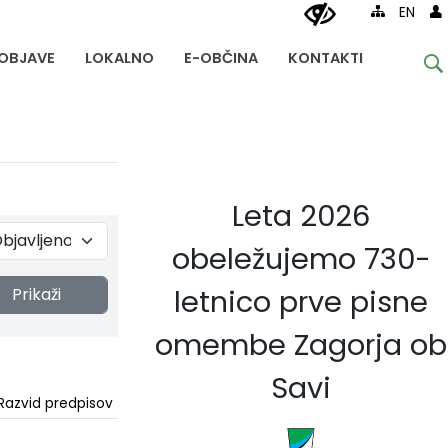
EN
OBJAVE
LOKALNO
E-OBČINA
KONTAKTI
Leta 2026
obeležujemo 730-
letnico prve pisne
Prikaži
omembe Zagorja ob
Savi
Razvid predpisov