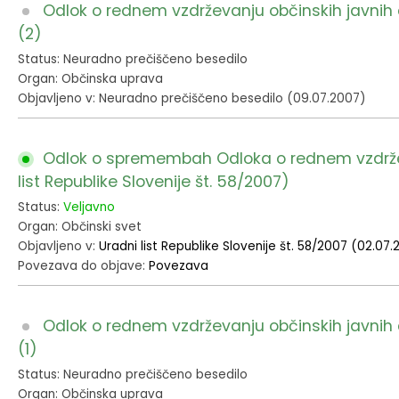
Odlok o rednem vzdrževanju občinskih javnih 
Fotogalerija
Občinska volilna komisija
Koledar dogodkov
(2)
Status: Neuradno prečiščeno besedilo
Medobčinski inšpektorat in redarstvo
Zapore cest
Organ: Občinska uprava
Objavljeno v: Neuradno prečiščeno besedilo (09.07.2007)
Okoljski podatki
Odlok o spremembah Odloka o rednem vzdrževa
Lokalne volitve
list Republike Slovenije št. 58/2007)
Strateški dokumenti
Status:
Veljavno
Organ: Občinski svet
Objavljeno v:
Uradni list Republike Slovenije št. 58/2007 (02.07
Katalog informacij javnega značaja
Povezava do objave:
Povezava
Odlok o rednem vzdrževanju občinskih javnih 
(1)
Status: Neuradno prečiščeno besedilo
Organ: Občinska uprava