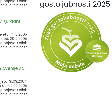
ip objave: Odlok
gostoljubnosti 2025
vanje javnih cest
i (Uradni
ejeto: 14.12.2005
no od: 28.12.2005
ip objave: Odlok
vanje javnih cest
lovenije št.
jeto: 31.03.2004
o od: 02.02.2005
ip objave: Odlok
vanje javnih cest