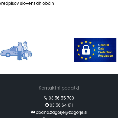
predpisov slovenskih občin
Kontaktni podatki
03 56 55 700
03 56 64 011
obcina.zagorje@zagorje.si