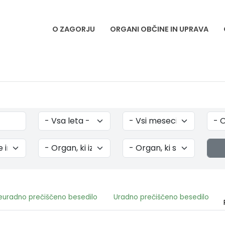
O ZAGORJU
ORGANI OBČINE IN UPRAVA
euradno prečiščeno besedilo
Uradno prečiščeno besedilo