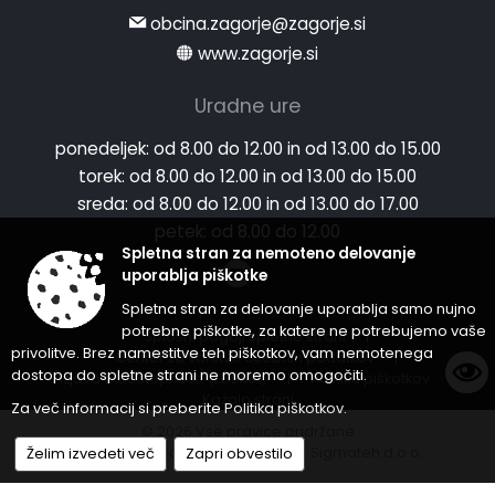
03 56 64 011
obcina.zagorje@zagorje.si
www.zagorje.si
Uradne ure
ponedeljek:
od 8.00 do 12.00 in od 13.00 do 15.00
torek:
od 8.00 do 12.00 in od 13.00 do 15.00
sreda:
od 8.00 do 12.00 in od 13.00 do 17.00
petek:
od 8.00 do 12.00
Spletna stran za nemoteno delovanje
uporablja piškotke
Spletna stran za delovanje uporablja samo nujno
potrebne piškotke, za katere ne potrebujemo vaše
Splošni pogoji spletne strani
|
privolitve. Brez namestitve teh piškotkov, vam nemotenega
Center za varstvo osebnih podatkov
|
dostopa do spletne strani ne moremo omogočiti.
Izjava o dostopnosti (ZDSMA)
|
Politika piškotkov
|
Kazalo strani
Za več informacij si preberite
Politika piškotkov
.
© 2026 Vse pravice pridržane
Želim izvedeti več
Zapri obvestilo
Zasnova, izvedba in vzdrževanje: Sigmateh d.o.o.