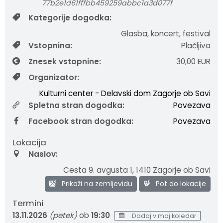
77b2e1d61fffbb459259abbc1a3d077f
Fotogalerija
Občinska volilna komisija
Koledar dogodkov
Kategorije dogodka:
Glasba, koncert, festival
Medobčinski inšpektorat in redarstvo
Zapore cest
Vstopnina:
Plačljiva
Znesek vstopnine:
30,00 EUR
Okoljski podatki
Organizator:
Lokalne volitve
Kulturni center - Delavski dom Zagorje ob Savi
Spletna stran dogodka:
Povezava
Strateški dokumenti
Facebook stran dogodka:
Povezava
Katalog informacij javnega značaja
Lokacija
Naslov:
Cesta 9. avgusta 1
,
1410 Zagorje ob Savi
Prikaži na zemljevidu
Pot do lokacije
Termini
13.11.2026
(petek)
ob
19:30
Dodaj v moj koledar