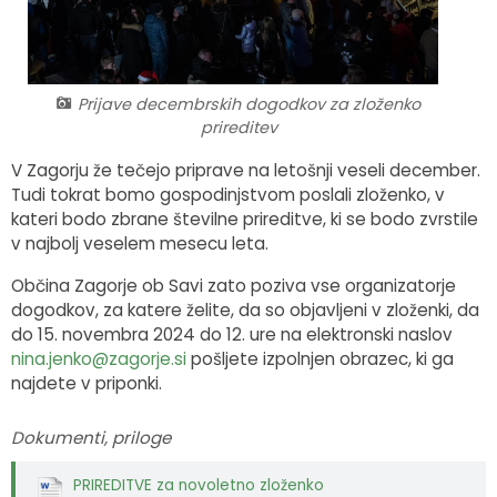
Fotogalerija
Občinska volilna komisija
Koledar dogodkov
Medobčinski inšpektorat in redarstvo
Zapore cest
Prijave decembrskih dogodkov za zloženko
prireditev
Okoljski podatki
V Zagorju že tečejo priprave na letošnji veseli december.
Tudi tokrat bomo gospodinjstvom poslali zloženko, v
Lokalne volitve
kateri bodo zbrane številne prireditve, ki se bodo zvrstile
v najbolj veselem mesecu leta.
Strateški dokumenti
Občina Zagorje ob Savi zato poziva vse organizatorje
Katalog informacij javnega značaja
dogodkov, za katere želite, da so objavljeni v zloženki, da
do 15. novembra 2024 do 12. ure na elektronski naslov
nina.jenko@zagorje.si
pošljete izpolnjen obrazec, ki ga
najdete v priponki.
Dokumenti, priloge
PRIREDITVE za novoletno zloženko