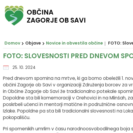
OBČINA
ZAGORJE OB SAVI
Za pričetek iskanja kliknite na puščico >
Občinski svet
O ZAGORJU
E-OBČINA
LOKALNO
OBJAVE
Vizitka občine
Župan
Člani občinskega sveta
Novice in obvestila občine
Javni zavodi in javna podjetja
Vloge in obrazci
Domov
Objave
Novice in obvestila občine
FOTO: Slov
Zagorje nekoč
Podžupan
Seje občinskega sveta
Razpisi in objave
Društva in združenja
Predlogi in pobude
FOTO: SLOVESNOSTI PRED DNEVOM SP
Zagorje danes
Občinski svet
Posnetki sej
Predpisi občine
Pomembni kontakti
E-obveščanje
25. 10. 2024
Pred dnevom spomina na mrtve, ki ga bomo obeležili 1. n
Občinski praznik
Nadzorni odbor
Delovna telesa
Proračuni občine
Slovo naših občanov
občini Zagorje ob Savi v organizaciji Združenja borcev za 
in Občine Zagorje ob Savi že tradicionalno potekale spomi
Občinski nagrajenci
Občinska uprava
Prostorski akti občine
Dopoldne sta bili komemoraciji v Orehovici in na Mlinšah, z
poskrbeli učenci in mentorji matične in podružnične osnov
Izlake. Popoldne pa sta bili tradicionalni slovesnosti na Lo
Grb in zastava
Krajevne skupnosti
Projekti in investicije
pokopališču.
Pobratene občine
Civilna zaščita
Lokalni utrip
Pri spomenikih umrlim v času narodnoosvobodilnega boja 