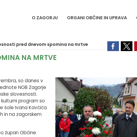
O ZAGORJU
ORGANI OBČINE IN UPRAVA
esnosti pred dnevom spomina na mrtve
OMINA NA MRTVE
ovembra, so danes v
vrednote NOB Zagorje
nske slovesnosti.
a kulturni program so
ne šole Ivana Kavčiča
kah in na zagorskem
so župan Občine