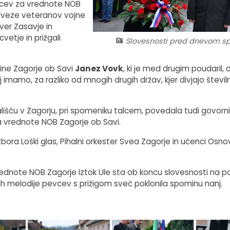
orcev za vrednote NOB
Zveze veteranov vojne
ver Zasavje in
vetje in prižgali
Slovesnosti pred dnevom s
ine Zagorje ob Savi
Janez Vovk
, ki je med drugim poudaril, d
mamo, za razliko od mnogih drugih držav, kjer divjajo številn
lišču v Zagorju, pri spomeniku talcem, povedala tudi govorn
a vrednote NOB Zagorje ob Savi.
ora Loški glas, Pihalni orkester Svea Zagorje in učenci Osn
ednote NOB Zagorje Iztok Ule sta ob koncu slovesnosti na p
ih melodije pevcev s prižigom sveč poklonila spominu nanj.