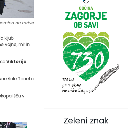
pomina na mrtve
a kljub
e vojne, mir in
ica
Viktorija
ovne šole Toneta
okopališču v
Zeleni znak