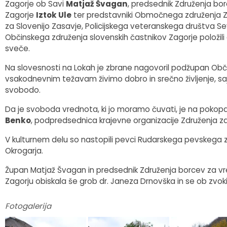
Zagorje ob Savi
Matjaž Švagan
, predsednik Združenja b
Fotogalerija
Občinska volilna komisija
Koledar dogodkov
Zagorje
Iztok Ule
ter predstavniki Območnega združenja 
za Slovenijo Zasavje, Policijskega veteranskega društva Se
Občinskega združenja slovenskih častnikov Zagorje položili c
Medobčinski inšpektorat in redarstvo
Zapore cest
sveče.
Okoljski podatki
Na slovesnosti na Lokah je zbrane nagovoril podžupan Obč
vsakodnevnim težavam živimo dobro in srečno življenje, saj i
svobodo.
Lokalne volitve
Da je svoboda vrednota, ki jo moramo čuvati, je na pokopa
Strateški dokumenti
Benko
, podpredsednica krajevne organizacije Združenja z
V kulturnem delu so nastopili pevci Rudarskega pevskega zb
Katalog informacij javnega značaja
Okrogarja.
Župan Matjaž Švagan in predsednik Združenja borcev za vr
Zagorju obiskala še grob dr. Janeza Drnovška in se ob zvok
Fotogalerija