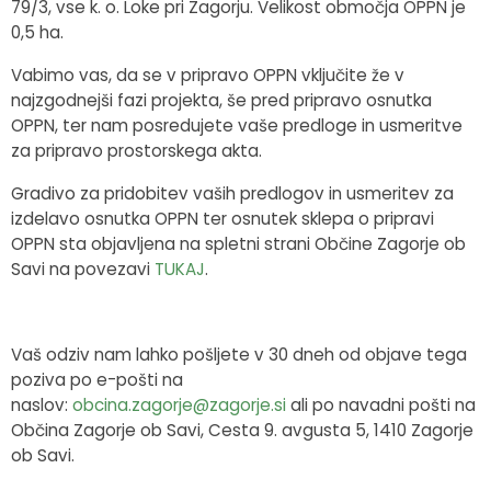
79/3, vse k. o. Loke pri Zagorju. Velikost območja OPPN je
0,5 ha.
Vabimo vas, da se v pripravo OPPN vključite že v
najzgodnejši fazi projekta, še pred pripravo osnutka
OPPN, ter nam posredujete vaše predloge in usmeritve
za pripravo prostorskega akta.
Gradivo za pridobitev vaših predlogov in usmeritev za
izdelavo osnutka OPPN ter osnutek sklepa o pripravi
OPPN sta objavljena na spletni strani Občine Zagorje ob
Savi na povezavi
TUKAJ
.
Vaš odziv nam lahko pošljete v 30 dneh od objave tega
poziva po e-pošti na
naslov:
obcina.zagorje@zagorje.si
ali po navadni pošti na
Občina Zagorje ob Savi, Cesta 9. avgusta 5, 1410 Zagorje
ob Savi.