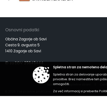
Osnovni podatki
Občina Zagorje ob Savi
Cesta 9. avgusta 5
1410 Zagorje ob Savi
ID za DDV: 25643444
Spletna stran za nemoteno delo
Spletna stran za delovanje uporab
privolitve. Brez namestitve teh p
omogočiti.
Splošni pogoji spletne strani
|
Cent
Za več informacij si preberite
Polit
© 2026 Vse pravice pridržane