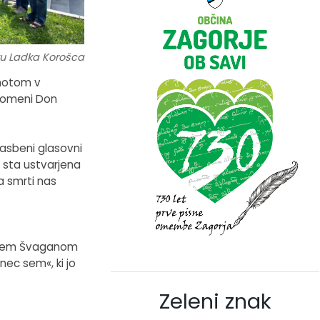
vu Ladka Korošca
ihotom v
 pomeni Don
lasbeni glasovni
) sta ustvarjena
a smrti nas
jažem Švaganom
nec sem«, ki jo
Zeleni znak