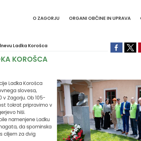
O ZAGORJU
ORGANI OBČINE IN UPRAVA
dnevu Ladka Korošca
DKA KOROŠCA
cije Ladka Korošca
tovnega slovesa,
0 v Zagorju. Ob 105-
nost tokrat pripravimo v
rjevo hiši.
 bile namenjene Ladku
pomagata, da spominska
 ciljem za dvig