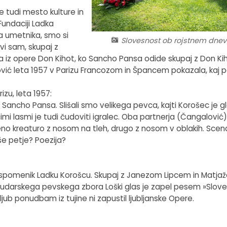
rje tudi mesto kulture in
Fundaciji Ladka
ga umetnika, smo si
Slovesnost ob rojstnem dne
vi sam, skupaj z
arija iz opere Don Kihot, ko Sancho Pansa odide skupaj z Don K
ović leta 1957 v Parizu Francozom in Špancem pokazala, kaj
izu, leta 1957:
Sancho Pansa. Slišali smo velikega pevca, kajti Korošec je g
ečimi lasmi je tudi čudoviti igralec. Oba partnerja (Čangalović
no kreaturo z nosom na tleh, drugo z nosom v oblakih. Scen
 še petje? Poezija?
b spomenik Ladku Korošcu. Skupaj z Janezom Lipcem in Mat
 Rudarskega pevskega zbora Loški glas je zapel pesem »Slove
 kljub ponudbam iz tujine ni zapustil ljubljanske Opere.