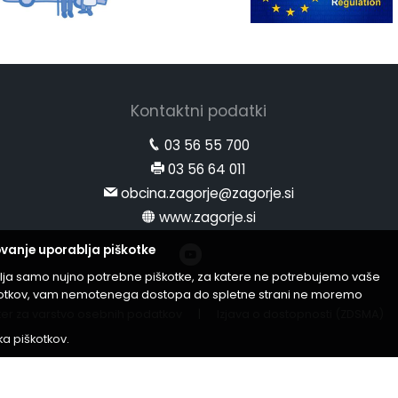
Kontaktni podatki
03 56 55 700
03 56 64 011
obcina.zagorje@zagorje.si
www.zagorje.si
vanje uporablja piškotke
lja samo nujno potrebne piškotke, za katere ne potrebujemo vaše
iškotkov, vam nemotenega dostopa do spletne strani ne moremo
er za varstvo osebnih podatkov
|
Izjava o dostopnosti (ZDSMA)
ika piškotkov
.