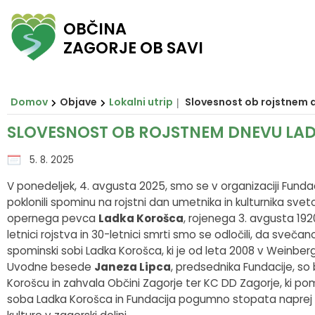
OBČINA
ZAGORJE OB SAVI
Za pričetek iskanja kliknite na puščico >
Občinski svet
O ZAGORJU
E-OBČINA
LOKALNO
OBJAVE
Vizitka občine
Župan
Člani občinskega sveta
Novice in obvestila občine
Javni zavodi in javna podjetja
Vloge in obrazci
Domov
Objave
Lokalni utrip
Slovesnost ob rojstnem 
Zagorje nekoč
Podžupan
Seje občinskega sveta
Razpisi in objave
Društva in združenja
Predlogi in pobude
SLOVESNOST OB ROJSTNEM DNEVU LA
Zagorje danes
Občinski svet
Posnetki sej
Predpisi občine
Pomembni kontakti
E-obveščanje
5. 8. 2025
V ponedeljek, 4. avgusta 2025, smo se v organizaciji Funda
Občinski praznik
Nadzorni odbor
Delovna telesa
Proračuni občine
Slovo naših občanov
poklonili spominu na rojstni dan umetnika in kulturnika sve
opernega pevca
Ladka Korošca
, rojenega 3. avgusta 192
Občinski nagrajenci
Občinska uprava
Prostorski akti občine
letnici rojstva in 30-letnici smrti smo se odločili, da sveča
spominski sobi Ladka Korošca, ki je od leta 2008 v Weinberge
Grb in zastava
Krajevne skupnosti
Projekti in investicije
Uvodne besede
Janeza Lipca
, predsednika Fundacije, so
Korošcu in zahvala Občini Zagorje ter KC DD Zagorje, ki 
soba Ladka Korošca in Fundacija pogumno stopata naprej s
Pobratene občine
Civilna zaščita
Lokalni utrip