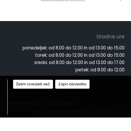
Uradne ure
ponedeljek:
od 8.00 do 12.00 in od 13.00 do 15.00
torek:
od 8.00 do 12.00 in od 13.00 do 15.00
sreda:
od 8.00 do 12.00 in od 13.00 do 17.00
petek:
od 8.00 do 12.00
Želim izvedeti več
Zapri obvestilo
|
Politika piškotkov
|
Kazalo strani
Zasnova, izvedba in vzdrževanje: Sigmateh d.o.o.