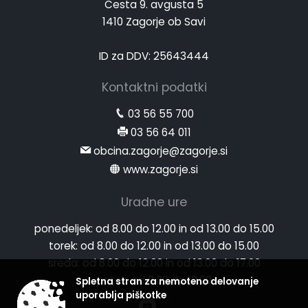
Cesta 9. avgusta 5
1410 Zagorje ob Savi
ID za DDV: 25643444
Kontaktni podatki
03 56 55 700
03 56 64 011
obcina.zagorje@zagorje.si
www.zagorje.si
Uradne ure
ponedeljek:
od 8.00 do 12.00 in od 13.00 do 15.00
torek:
od 8.00 do 12.00 in od 13.00 do 15.00
sreda:
od 8.00 do 12.00 in od 13.00 do 17.00
petek:
od 8.00 do 12.00
Spletna stran za nemoteno delovanje
uporablja piškotke