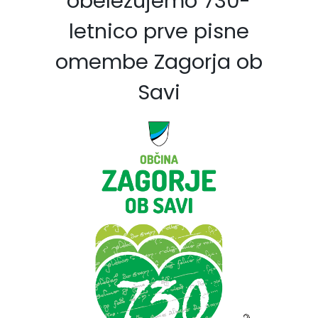
obeležujemo 730-
letnico prve pisne
omembe Zagorja ob
Savi