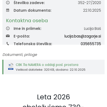
Številka zadeve:
352-27/2020
Fotogalerija
Občinska volilna komisija
Koledar dogodkov
Datum dokumenta:
22.10.2025
Medobčinski inšpektorat in redarstvo
Zapore cest
Kontaktna oseba
Ime in priimek:
Lucija Baš
Okoljski podatki
E-pošta:
lucija.bas@zagorje.si
Lokalne volitve
Telefonska številka:
035655735
Strateški dokumenti
Dokumenti, priloge
CBK 11a NAMERA o oddaji posl. prostora
Katalog informacij javnega značaja
Velikost datoteke: 320 KB
, dodano: 22.10.2025
Leta 2026