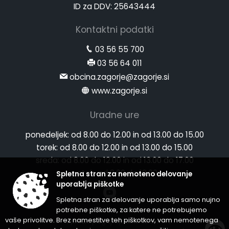
ID za DDV: 25643444
Kontaktni podatki
03 56 55 700
03 56 64 011
obcina.zagorje@zagorje.si
www.zagorje.si
Uradne ure
ponedeljek:
od 8.00 do 12.00 in od 13.00 do 15.00
torek:
od 8.00 do 12.00 in od 13.00 do 15.00
sreda:
od 8.00 do 12.00 in od 13.00 do 17.00
Spletna stran za nemoteno delovanje
petek:
od 8.00 do 12.00
uporablja piškotke
Spletna stran za delovanje uporablja samo nujno
potrebne piškotke, za katere ne potrebujemo
vaše privolitve. Brez namestitve teh piškotkov, vam nemotenega
Splošni pogoji spletne strani
|