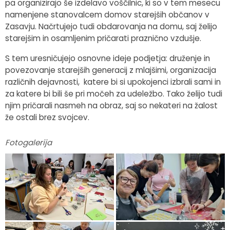
pa organizirajo še izdelavo voščilnic, ki so v tem mesecu
namenjene stanovalcem domov starejših občanov v
Zasavju. Načrtujejo tudi obdarovanja na domu, saj želijo
starejšim in osamljenim pričarati praznično vzdušje.
S tem uresničujejo osnovne ideje podjetja: druženje in
povezovanje starejših generacij z mlajšimi, organizacija
različnih dejavnosti, katere bi si upokojenci izbrali sami in
za katere bi bili še pri močeh za udeležbo. Tako želijo tudi
njim pričarali nasmeh na obraz, saj so nekateri na žalost
že ostali brez svojcev.
Fotogalerija