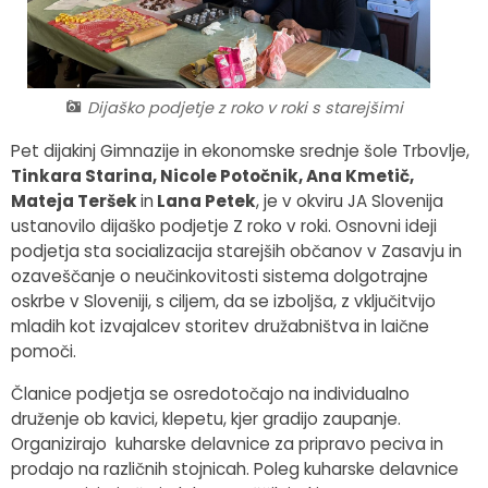
Fotogalerija
Občinska volilna komisija
Koledar dogodkov
Medobčinski inšpektorat in redarstvo
Zapore cest
Dijaško podjetje z roko v roki s starejšimi
Okoljski podatki
Pet dijakinj Gimnazije in ekonomske srednje šole Trbovlje,
Tinkara Starina, Nicole Potočnik, Ana Kmetič,
Lokalne volitve
Mateja Teršek
in
Lana Petek
, je v okviru JA Slovenija
ustanovilo dijaško podjetje Z roko v roki. Osnovni ideji
Strateški dokumenti
podjetja sta socializacija starejših občanov v Zasavju in
ozaveščanje o neučinkovitosti sistema dolgotrajne
oskrbe v Sloveniji, s ciljem, da se izboljša, z vključitvijo
Katalog informacij javnega značaja
mladih kot izvajalcev storitev družabništva in laične
pomoči.
Članice podjetja se osredotočajo na individualno
druženje ob kavici, klepetu, kjer gradijo zaupanje.
Organizirajo kuharske delavnice za pripravo peciva in
prodajo na različnih stojnicah. Poleg kuharske delavnice