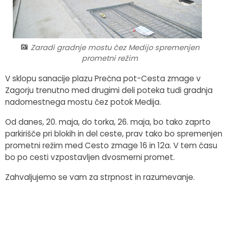
Fotogalerija
Občinska volilna komisija
Koledar dogodkov
Medobčinski inšpektorat in redarstvo
Zapore cest
Zaradi gradnje mostu čez Medijo spremenjen
prometni režim
Okoljski podatki
V sklopu sanacije plazu Prečna pot-Cesta zmage v
Zagorju trenutno med drugimi deli poteka tudi gradnja
Lokalne volitve
nadomestnega mostu čez potok Medija.
Strateški dokumenti
Od danes, 20. maja, do torka, 26. maja, bo tako zaprto
parkirišče pri blokih in del ceste, prav tako bo spremenjen
Katalog informacij javnega značaja
prometni režim med Cesto zmage 16 in 12a. V tem času
bo po cesti vzpostavljen dvosmerni promet.
Zahvaljujemo se vam za strpnost in razumevanje.