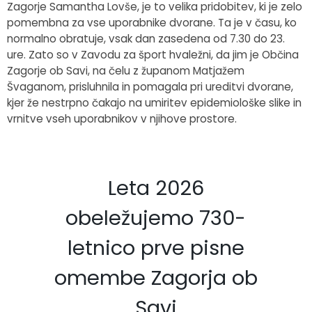
Zagorje Samantha Lovše, je to velika pridobitev, ki je zelo
pomembna za vse uporabnike dvorane. Ta je v času, ko
normalno obratuje, vsak dan zasedena od 7.30 do 23.
ure. Zato so v Zavodu za šport hvaležni, da jim je Občina
Zagorje ob Savi, na čelu z županom Matjažem
Švaganom, prisluhnila in pomagala pri ureditvi dvorane,
kjer že nestrpno čakajo na umiritev epidemiološke slike in
vrnitve vseh uporabnikov v njihove prostore.
Leta 2026
obeležujemo 730-
letnico prve pisne
omembe Zagorja ob
Savi