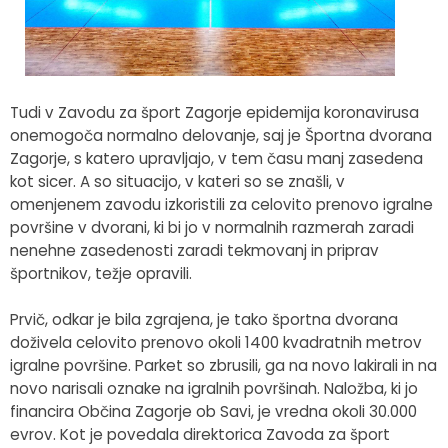
Fotogalerija
Občinska volilna komisija
Koledar dogodkov
Medobčinski inšpektorat in redarstvo
Zapore cest
Tudi v Zavodu za šport Zagorje epidemija koronavirusa
Okoljski podatki
onemogoča normalno delovanje, saj je Športna dvorana
Zagorje, s katero upravljajo, v tem času manj zasedena
Lokalne volitve
kot sicer. A so situacijo, v kateri so se znašli, v
omenjenem zavodu izkoristili za celovito prenovo igralne
površine v dvorani, ki bi jo v normalnih razmerah zaradi
Strateški dokumenti
nenehne zasedenosti zaradi tekmovanj in priprav
športnikov, težje opravili.
Katalog informacij javnega značaja
Prvič, odkar je bila zgrajena, je tako športna dvorana
doživela celovito prenovo okoli 1400 kvadratnih metrov
igralne površine. Parket so zbrusili, ga na novo lakirali in na
novo narisali oznake na igralnih površinah. Naložba, ki jo
financira Občina Zagorje ob Savi, je vredna okoli 30.000
evrov. Kot je povedala direktorica Zavoda za šport