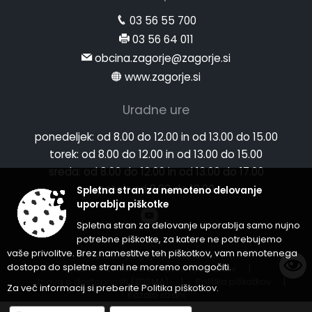
03 56 55 700
03 56 64 011
obcina.zagorje@zagorje.si
www.zagorje.si
Uradne ure
ponedeljek:
od 8.00 do 12.00 in od 13.00 do 15.00
torek:
od 8.00 do 12.00 in od 13.00 do 15.00
sreda:
od 8.00 do 12.00 in od 13.00 do 17.00
petek:
od 8.00 do 12.00
Spletna stran za nemoteno delovanje
uporablja piškotke
Spletna stran za delovanje uporablja samo nujno
potrebne piškotke, za katere ne potrebujemo
vaše privolitve. Brez namestitve teh piškotkov, vam nemotenega
Splošni pogoji spletne strani
|
dostopa do spletne strani ne moremo omogočiti.
Center za varstvo osebnih podatkov
|
Izjava o dostopnosti (ZDSMA)
|
Politika piškotkov
|
Za več informacij si preberite
Politika piškotkov
.
Kazalo strani