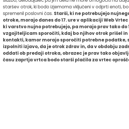
službo, delodajalec pa jim dela ne more omogočiti na dalj
staršev otrok, ki bodo izjemoma vključeni v odprti enoti, b
Fotogalerija
Občinska volilna komisija
Koledar dogodkov
spremenil poslovni čas.
Starši, ki ne potrebujejo nujneg
otroke, morajo danes do 17. ure v aplikaciji Web Vrtec o
Medobčinski inšpektorat in redarstvo
Zapore cest
ki varstvo nujno potrebujejo, pa morajo prav tako do 1
vzgojiteljicam sporočiti, kdaj bo njihov otrok prišel in 
Okoljski podatki
kontakti, kamor morajo sporočiti potrebne podatke, so
izpolniti izjavo, da je otrok zdrav in, da v obdobju za
Lokalne volitve
oddati ob predaji otroka, obrazec je prav tako objavlj
času zaprtja vrtca bodo starši plačila za vrtec oprošč
Strateški dokumenti
Katalog informacij javnega značaja