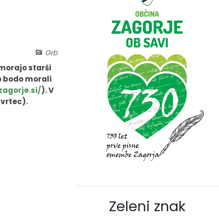
Grb
morajo starši
no bodo morali
agorje.si/
). V
 vrtec).
Zeleni znak