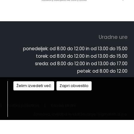
Uradne ure
ponedeljek:
od 8.00 do 12.00 in od 13.00 do 15.00
torek:
od 8.00 do 12.00 in od 13.00 do 15.00
sreda:
od 8.00 do 12.00 in od 13.00 do 17.00
petek:
od 8.00 do 12.00
Želim izvedeti več
Zapri obvestilo
|
Politika piškotkov
|
Kazalo strani
Zasnova, izvedba in vzdrževanje: Sigmateh d.o.o.