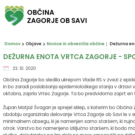
OBČINA
ZAGORJE OB SAVI
Za pričetek iskanja kliknite na puščico >
Občinski svet
O ZAGORJU
E-OBČINA
LOKALNO
OBJAVE
Vizitka občine
Župan
Člani občinskega sveta
Novice in obvestila občine
Javni zavodi in javna podjetja
Vloge in obrazci
Domov
Objave
Novice in obvestila občine
Dežurna eno
Zagorje nekoč
Podžupan
Seje občinskega sveta
Razpisi in objave
Društva in združenja
Predlogi in pobude
DEŽURNA ENOTA VRTCA ZAGORJE - SP
Zagorje danes
Občinski svet
Posnetki sej
Predpisi občine
Pomembni kontakti
E-obveščanje
23. 10. 2020
Občina Zagorje bo sledila ukrepom Vlade RS v zvezi z epid
Občinski praznik
Nadzorni odbor
Delovna telesa
Proračuni občine
Slovo naših občanov
in bo zaradi poslabšanja epidemiološkega stanja v državi v
oktobra, zaprla Vrtec Zagorje. Ta bo predvidoma zaprt en 
Občinski nagrajenci
Občinska uprava
Prostorski akti občine
Župan Matjaž Švagan je sprejel sklep, s katerim bo Občina
Grb in zastava
Krajevne skupnosti
Projekti in investicije
obdobju organizirala delovanje Vrtca Zagorje ob Savi le v en
minimalnem obsegu, ki je namenjen samo staršem, ki nujno
otrok. Varstvo bo namenjeno izključno staršem, ki bodo mor
Pobratene občine
Civilna zaščita
Lokalni utrip