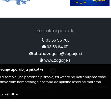
Kontaktni podatki
03 56 55 700
03 56 64 011
obcina.zagorje@zagorje.si
www.zagorje.si
vanje uporablja piškotke
lja samo nujno potrebne piškotke, za katere ne potrebujemo vaše
iškotkov, vam nemotenega dostopa do spletne strani ne moremo
er za varstvo osebnih podatkov
|
Izjava o dostopnosti (ZDSMA)
ika piškotkov
.