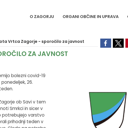
O ZAGORJU
ORGANI OBČINE IN UPRAVA
ta Vrtca Zagorje - sporočilo za javnost
OROČILO ZA JAVNOST
emijo bolezni covid-19
 ponedeljek, 26.
teden.
 Zagorje ob Savi v tem
oti Smrkci in sicer v
 potrebujejo varstvo
ali prihodnji teden v