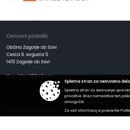
Osnovni podatki
Občina Zagorje ob Savi
Cesta 9. avgusta 5
1410 Zagorje ob Savi
ID za DDV: 25643444
Spletna stran za nemoteno delo
Spletna stran za delovanje uporab
privolitve. Brez namestitve teh p
omogočiti.
Splošni pogoji spletne strani
|
Cent
Za več informacij si preberite
Polit
© 2026 Vse pravice pridržane