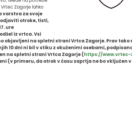
avo. Glede na potrebe
o Vrtec Zagorje lahko
a varstva za svoje
djaviti otroke, tisti,
7. ure
odšel iz vrtca. Vsi
 objavljeni na spletni strani Vrtca Zagorje. Prav tako 
dnjih 10 dni ni bil v stiku z okuženimi osebami, podpisa
en na spletni strani Vrtca Zagorje (
https://www.vrtec-z
eni (v primeru, da otrok v času zaprtja ne bo vključen v