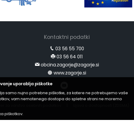
Kontaktni podatki
03 56 55 700
03 56 64 011
obcina.zagorje@zagorje.si
www.zagorje.si
vanje uporablja piškotke
lja samo nujno potrebne piškotke, za katere ne potrebujemo vaše
iškotkov, vam nemotenega dostopa do spletne strani ne moremo
er za varstvo osebnih podatkov
|
Izjava o dostopnosti (ZDSMA)
ika piškotkov
.