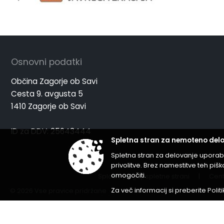
Osnovni podatki
Občina Zagorje ob Savi
Cesta 9. avgusta 5
1410 Zagorje ob Savi
ID za DDV: 25643444
Spletna stran za nemoteno delo
Spletna stran za delovanje uporab
privolitve. Brez namestitve teh p
omogočiti.
Splošni pogoji spletne strani
|
Cent
Za več informacij si preberite
Polit
© 2026 Vse pravice pridržane