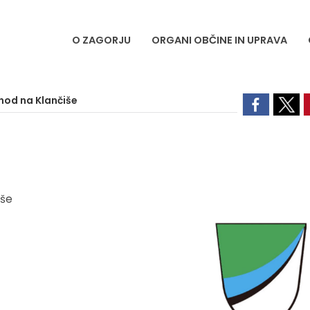
O ZAGORJU
ORGANI OBČINE IN UPRAVA
hod na Klančiše
iše