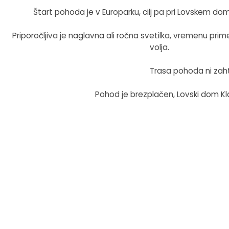
Štart pohoda je v Europarku, cilj pa pri Lovskem do
Fotogalerija
Občinska volilna komisija
Koledar dogodkov
Priporočljiva je naglavna ali ročna svetilka, vremenu pri
Medobčinski inšpektorat in redarstvo
Zapore cest
volja.
Okoljski podatki
Trasa pohoda ni zaht
Lokalne volitve
Pohod je brezplačen, Lovski dom Kl
Strateški dokumenti
Katalog informacij javnega značaja