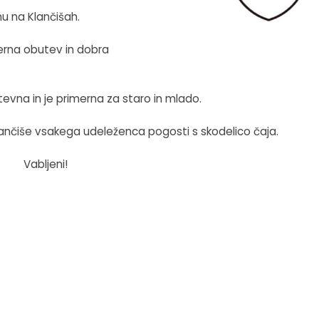
mu na Klančišah.
merna obutev in dobra
evna in je primerna za staro in mlado.
ančiše vsakega udeleženca pogosti s skodelico čaja.
Vabljeni!