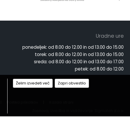
Uradne ure
ponedeljek:
od 8.00 do 12.00 in od 13.00 do 15.00
torek:
od 8.00 do 12.00 in od 13.00 do 15.00
sreda:
od 8.00 do 12.00 in od 13.00 do 17.00
petek:
od 8.00 do 12.00
Želim izvedeti več
Zapri obvestilo
|
Politika piškotkov
|
Kazalo strani
Zasnova, izvedba in vzdrževanje: Sigmateh d.o.o.