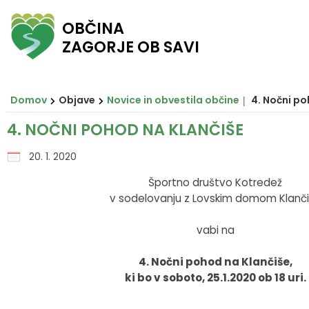
OBČINA
ZAGORJE OB SAVI
Za pričetek iskanja kliknite na puščico >
Občinski svet
O ZAGORJU
E-OBČINA
LOKALNO
OBJAVE
Vizitka občine
Župan
Člani občinskega sveta
Novice in obvestila občine
Javni zavodi in javna podjetja
Vloge in obrazci
Domov
Objave
Novice in obvestila občine
4. Nočni po
Zagorje nekoč
Podžupan
Seje občinskega sveta
Razpisi in objave
Društva in združenja
Predlogi in pobude
4. NOČNI POHOD NA KLANČIŠE
Zagorje danes
Občinski svet
Posnetki sej
Predpisi občine
Pomembni kontakti
E-obveščanje
20. 1. 2020
Športno društvo Kotredež
Občinski praznik
Nadzorni odbor
Delovna telesa
Proračuni občine
Slovo naših občanov
v sodelovanju z Lovskim domom Klanč
Občinski nagrajenci
Občinska uprava
Prostorski akti občine
vabi na
Grb in zastava
Krajevne skupnosti
Projekti in investicije
4. Nočni pohod na Klančiše,
ki bo v soboto, 25.1.2020 ob 18 uri.
Pobratene občine
Civilna zaščita
Lokalni utrip