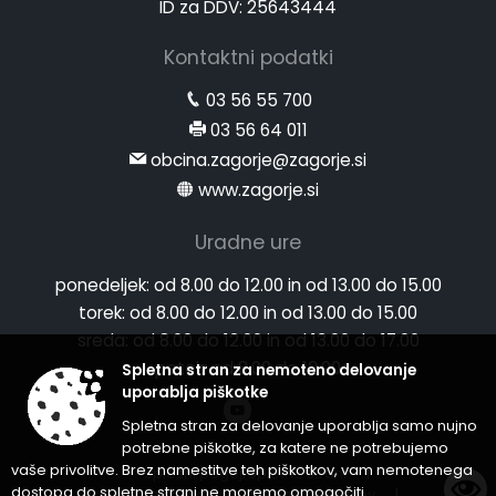
ID za DDV: 25643444
Kontaktni podatki
03 56 55 700
03 56 64 011
obcina.zagorje@zagorje.si
www.zagorje.si
Uradne ure
ponedeljek:
od 8.00 do 12.00 in od 13.00 do 15.00
torek:
od 8.00 do 12.00 in od 13.00 do 15.00
sreda:
od 8.00 do 12.00 in od 13.00 do 17.00
petek:
od 8.00 do 12.00
Spletna stran za nemoteno delovanje
uporablja piškotke
Spletna stran za delovanje uporablja samo nujno
potrebne piškotke, za katere ne potrebujemo
vaše privolitve. Brez namestitve teh piškotkov, vam nemotenega
Splošni pogoji spletne strani
|
dostopa do spletne strani ne moremo omogočiti.
Center za varstvo osebnih podatkov
|