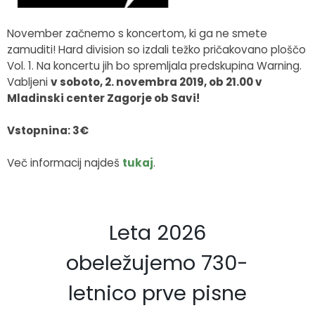
Fotogalerija
Občinska volilna komisija
Koledar dogodkov
November začnemo s koncertom, ki ga ne smete
zamuditi! Hard division so izdali težko pričakovano ploščo
Medobčinski inšpektorat in redarstvo
Zapore cest
Vol. 1. Na koncertu jih bo spremljala predskupina Warning.
Vabljeni
v soboto, 2. novembra 2019, ob 21.00 v
Okoljski podatki
Mladinski center Zagorje ob Savi!
Lokalne volitve
Vstopnina: 3€
Strateški dokumenti
Več informacij najdeš
tukaj
.
Katalog informacij javnega značaja
Leta 2026
obeležujemo 730-
letnico prve pisne