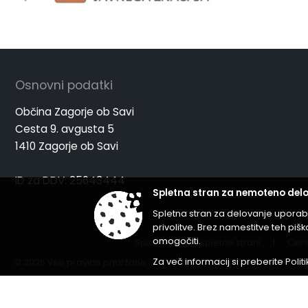
Osnovni podatki
Občina Zagorje ob Savi
Cesta 9. avgusta 5
1410 Zagorje ob Savi
ID za DDV: 25643444
Spletna stran za nemoteno delo
Spletna stran za delovanje uporab
privolitve. Brez namestitve teh p
omogočiti.
Splošni pogoji spletne strani
|
Cent
Za več informacij si preberite
Polit
© 2026 Vse pravice pridržane