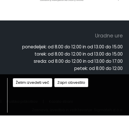
Uradne ure
ponedeljek:
od 8.00 do 12.00 in od 13.00 do 15.00
torek:
od 8.00 do 12.00 in od 13.00 do 15.00
sreda:
od 8.00 do 12.00 in od 13.00 do 17.00
petek:
od 8.00 do 12.00
Želim izvedeti več
Zapri obvestilo
|
Politika piškotkov
|
Kazalo strani
Zasnova, izvedba in vzdrževanje: Sigmateh d.o.o.