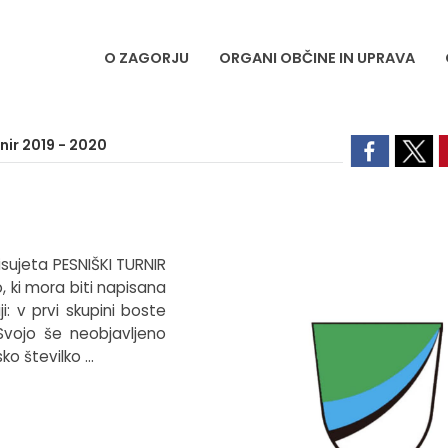
O ZAGORJU
ORGANI OBČINE IN UPRAVA
rnir 2019 - 2020
isujeta PESNIŠKI TURNIR
, ki mora biti napisana
i: v prvi skupini boste
 Svojo še neobjavljeno
ko številko …