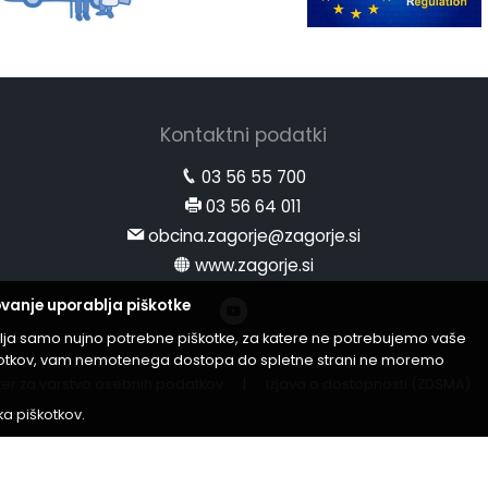
Kontaktni podatki
03 56 55 700
03 56 64 011
obcina.zagorje@zagorje.si
www.zagorje.si
vanje uporablja piškotke
lja samo nujno potrebne piškotke, za katere ne potrebujemo vaše
iškotkov, vam nemotenega dostopa do spletne strani ne moremo
er za varstvo osebnih podatkov
|
Izjava o dostopnosti (ZDSMA)
ika piškotkov
.