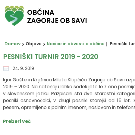
OBČINA
ZAGORJE OB SAVI
Za pričetek iskanja kliknite na puščico >
Občinski svet
O ZAGORJU
E-OBČINA
LOKALNO
OBJAVE
Vizitka občine
Župan
Člani občinskega sveta
Novice in obvestila občine
Javni zavodi in javna podjetja
Vloge in obrazci
Domov
Objave
Novice in obvestila občine
Pesniški tu
Zagorje nekoč
Podžupan
Seje občinskega sveta
Razpisi in objave
Društva in združenja
Predlogi in pobude
PESNIŠKI TURNIR 2019 - 2020
Zagorje danes
Občinski svet
Posnetki sej
Predpisi občine
Pomembni kontakti
E-obveščanje
24. 9. 2019
Igor Gošte in Knjižnica Mileta Klopčiča Zagorje ob Savi razp
Občinski praznik
Nadzorni odbor
Delovna telesa
Proračuni občine
Slovo naših občanov
2019 – 2020. Na natečaju lahko sodelujete le z eno pesmijo
v slovenskem jeziku. Razpisani sta dve starostni kategorij
Občinski nagrajenci
Občinska uprava
Prostorski akti občine
pesniki osnovnošolci, v drugi pesniki starejši od 15 let.
pesem, opremljeno s polnim imenom, naslovom in telefons
Grb in zastava
Krajevne skupnosti
Projekti in investicije
Preberi več
Pobratene občine
Civilna zaščita
Lokalni utrip