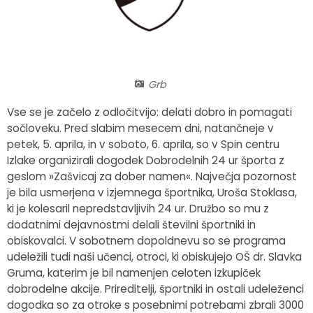
Fotogalerija
Občinska volilna komisija
Koledar dogodkov
Medobčinski inšpektorat in redarstvo
Zapore cest
Grb
Okoljski podatki
Vse se je začelo z odločitvijo: delati dobro in pomagati
Lokalne volitve
sočloveku. Pred slabim mesecem dni, natančneje v
petek, 5. aprila, in v soboto, 6. aprila, so v Spin centru
Strateški dokumenti
Izlake organizirali dogodek Dobrodelnih 24 ur športa z
geslom »Zašvicaj za dober namen«. Največja pozornost
je bila usmerjena v izjemnega športnika, Uroša Stoklasa,
Katalog informacij javnega značaja
ki je kolesaril nepredstavljivih 24 ur. Družbo so mu z
dodatnimi dejavnostmi delali številni športniki in
obiskovalci. V sobotnem dopoldnevu so se programa
udeležili tudi naši učenci, otroci, ki obiskujejo OŠ dr. Slavka
Gruma, katerim je bil namenjen celoten izkupiček
dobrodelne akcije. Prireditelji, športniki in ostali udeleženci
dogodka so za otroke s posebnimi potrebami zbrali 3000