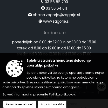
03 56 55 700
03 56 64 011
obcina.zagorje@zagorje.si
www.zagorje.si
Uradne ure
ponedeljek:
od 8.00 do 12.00 in od 13.00 do 15.00
torek:
od 8.00 do 12.00 in od 13.00 do 15.00
sreda:
od 8.00 do 12.00 in od 13.00 do 17.00
petek:
od 8.00 do 12.00
Spletna stran za nemoteno delovanje
uporablja piškotke
Spletna stran za delovanje uporablja samo nujno
potrebne piškotke, za katere ne potrebujemo
vaše privolitve. Brez namestitve teh piškotkov, vam nemotenega
Splošni pogoji spletne strani
|
dostopa do spletne strani ne moremo omogočiti.
Center za varstvo osebnih podatkov
|
Izjava o dostopnosti (ZDSMA)
|
Politika piškotkov
|
Za več informacij si preberite
Politika piškotkov
.
Kazalo strani
© 2026 Vse pravice pridržane
Želim izvedeti več
Zapri obvestilo