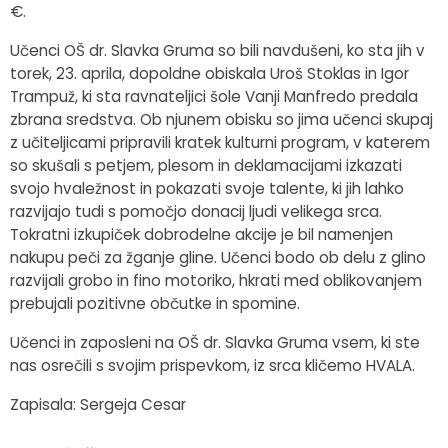
€.
Učenci OŠ dr. Slavka Gruma so bili navdušeni, ko sta jih v
torek, 23. aprila, dopoldne obiskala Uroš Stoklas in Igor
Trampuž, ki sta ravnateljici šole Vanji Manfredo predala
zbrana sredstva. Ob njunem obisku so jima učenci skupaj
z učiteljicami pripravili kratek kulturni program, v katerem
so skušali s petjem, plesom in deklamacijami izkazati
svojo hvaležnost in pokazati svoje talente, ki jih lahko
razvijajo tudi s pomočjo donacij ljudi velikega srca.
Tokratni izkupiček dobrodelne akcije je bil namenjen
nakupu peči za žganje gline. Učenci bodo ob delu z glino
razvijali grobo in fino motoriko, hkrati med oblikovanjem
prebujali pozitivne občutke in spomine.
Učenci in zaposleni na OŠ dr. Slavka Gruma vsem, ki ste
nas osrečili s svojim prispevkom, iz srca kličemo HVALA.
Zapisala: Sergeja Cesar