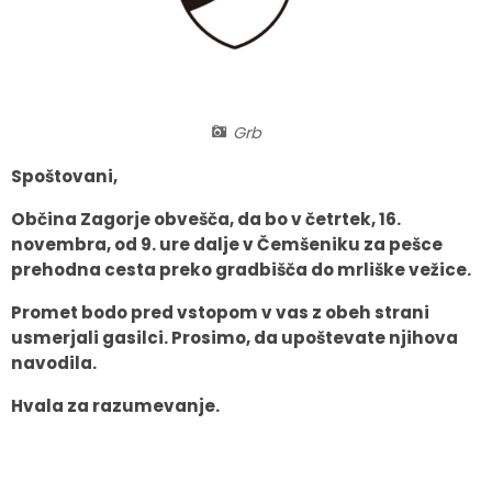
Fotogalerija
Občinska volilna komisija
Koledar dogodkov
Medobčinski inšpektorat in redarstvo
Zapore cest
Grb
Okoljski podatki
Spoštovani,
Lokalne volitve
Občina Zagorje obvešča, da bo v četrtek, 16.
novembra, od 9. ure dalje v Čemšeniku za pešce
Strateški dokumenti
prehodna cesta preko gradbišča do mrliške vežice.
Katalog informacij javnega značaja
Promet bodo pred vstopom v vas z obeh strani
usmerjali gasilci. Prosimo, da upoštevate njihova
navodila.
Hvala za razumevanje.