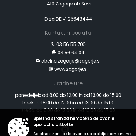
1410 Zagorje ob Savi
ID za DDV: 25643444
Kontaktni podatki
03 56 55 700
03 56 64 011
obcina.zagorje@zagorje.si
www.zagorje.si
Uradne ure
ponedeljek:
od 8.00 do 12.00 in od 13.00 do 15.00
torek:
od 8.00 do 12.00 in od 13.00 do 15.00
sreda:
od 8.00 do 12.00 in od 13.00 do 17.00
petek:
od 8.00 do 12.00
Spletna stran za nemoteno delovanje
uporablja piškotke
Spletna stran za delovanje uporablja samo nujno