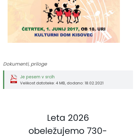
Fotogalerija
Občinska volilna komisija
Koledar dogodkov
Medobčinski inšpektorat in redarstvo
Zapore cest
Okoljski podatki
Lokalne volitve
Dokumenti, priloge
Strateški dokumenti
Je pesem v srcih
Velikost datoteke: 4 MB
, dodano: 18.02.2021
Katalog informacij javnega značaja
Leta 2026
obeležujemo 730-