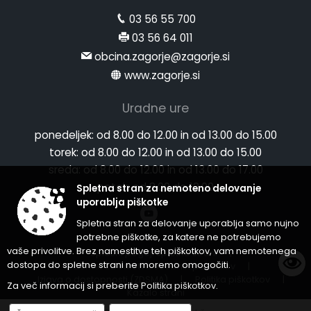
03 56 55 700
03 56 64 011
obcina.zagorje@zagorje.si
www.zagorje.si
Uradne ure
ponedeljek:
od 8.00 do 12.00 in od 13.00 do 15.00
torek:
od 8.00 do 12.00 in od 13.00 do 15.00
sreda:
od 8.00 do 12.00 in od 13.00 do 17.00
petek:
od 8.00 do 12.00
Spletna stran za nemoteno delovanje
uporablja piškotke
Spletna stran za delovanje uporablja samo nujno
potrebne piškotke, za katere ne potrebujemo
vaše privolitve. Brez namestitve teh piškotkov, vam nemotenega
Splošni pogoji spletne strani
|
dostopa do spletne strani ne moremo omogočiti.
Center za varstvo osebnih podatkov
|
Izjava o dostopnosti (ZDSMA)
|
Politika piškotkov
|
Za več informacij si preberite
Politika piškotkov
.
Kazalo strani