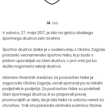
Fotogalerija
Občinska volilna komisija
Koledar dogodkov
Medobčinski inšpektorat in redarstvo
Zapore cest
Grb
Okoljski podatki
V soboto, 27. maja 2017, je bilo na igrišču izlaškega
športnega društva zelo živahno.
Lokalne volitve
Športno društvo Izlake je v sodelovanju z Občino Zagorje
postavilo večnamensko športno hiško, ki jo bodo s
Strateški dokumenti
pridom uporabljali vsi člani društva, v prvi vrsti pa bo
služila nogometni sekciji društva.
Katalog informacij javnega značaja
Glavnino finančnih sredstev za postavitev hiške je
zagotovila Občina Zagorje, ostali sponzorji pa so lokalni
podjetniki in podjetja. Za postavitev hiške so poskrbeli
člani športnega društva, ki so prispevali precej
prostovoljnih ur dela, da je bila hiška to soboto nared za
otvoritev. Trak sta prerezala občinska svetnica Občine