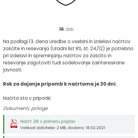
Fotogalerija
Občinska volilna komisija
Koledar dogodkov
Medobčinski inšpektorat in redarstvo
Zapore cest
Grb
Okoljski podatki
Na podlagi 13. člena Uredbe o vsebini in izdelavi načrtov
zaščite in reševanja (Uradni list RS, št. 24/12) je potrebno
Lokalne volitve
pri izdelavi in spreminjanju načrtov za zaščito in
reševanje zagotoviti tudi sodelovanje zainteresirane
javnosti.
Strateški dokumenti
Rok za dajanje pripomb k načrtoma je 30 dni.
Katalog informacij javnega značaja
Načrta sta v priponki.
Dokumenti, priloge
Načrt ZIR v primeru poplav
Velikost datoteke: 2 MB
, dodano: 18.02.2021