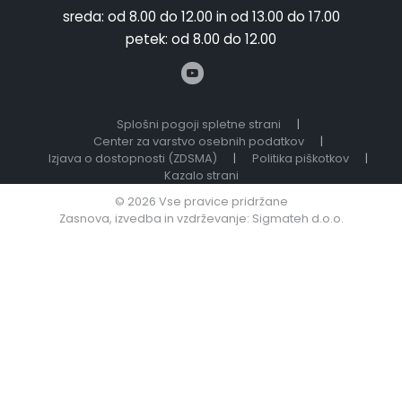
sreda:
od 8.00 do 12.00 in od 13.00 do 17.00
petek:
od 8.00 do 12.00
Splošni pogoji spletne strani
|
Center za varstvo osebnih podatkov
|
Izjava o dostopnosti (ZDSMA)
|
Politika piškotkov
|
Kazalo strani
© 2026 Vse pravice pridržane
Zasnova, izvedba in vzdrževanje: Sigmateh d.o.o.