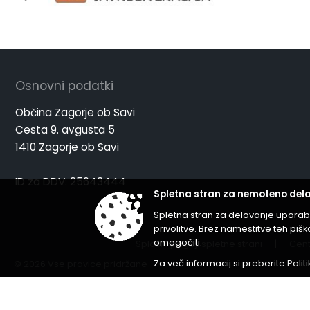
Osnovni podatki
Občina Zagorje ob Savi
Cesta 9. avgusta 5
1410 Zagorje ob Savi
ID za DDV: 25643444
Spletna stran za nemoteno delo
Spletna stran za delovanje uporab
privolitve. Brez namestitve teh p
omogočiti.
Splošni pogoji spletne strani
|
Cent
Za več informacij si preberite
Polit
© 2026 Vse pravice pridržane