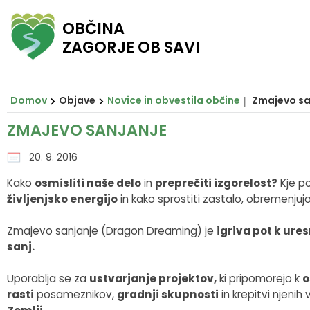
OBČINA
ZAGORJE OB SAVI
Za pričetek iskanja kliknite na puščico >
Občinski svet
O ZAGORJU
E-OBČINA
LOKALNO
OBJAVE
Vizitka občine
Župan
Člani občinskega sveta
Novice in obvestila občine
Javni zavodi in javna podjetja
Vloge in obrazci
Domov
Objave
Novice in obvestila občine
Zmajevo sa
Zagorje nekoč
Podžupan
Seje občinskega sveta
Razpisi in objave
Društva in združenja
Predlogi in pobude
ZMAJEVO SANJANJE
Zagorje danes
Občinski svet
Posnetki sej
Predpisi občine
Pomembni kontakti
E-obveščanje
20. 9. 2016
Kako
osmisliti naše delo
in
preprečiti izgorelost?
Kje po
Občinski praznik
Nadzorni odbor
Delovna telesa
Proračuni občine
Slovo naših občanov
življenjsko energijo
in kako sprostiti zastalo, obremenjuj
Občinski nagrajenci
Občinska uprava
Prostorski akti občine
Zmajevo sanjanje (Dragon Dreaming) je
igriva pot k ure
sanj.
Grb in zastava
Krajevne skupnosti
Projekti in investicije
Uporablja se za
ustvarjanje projektov,
ki pripomorejo k
o
rasti
posameznikov,
gradnji skupnosti
in krepitvi njenih 
Pobratene občine
Civilna zaščita
Lokalni utrip