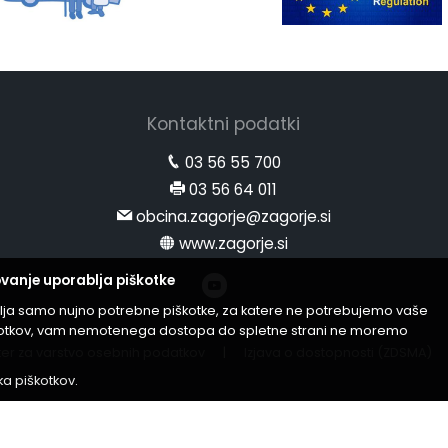
Kontaktni podatki
03 56 55 700
03 56 64 011
obcina.zagorje@zagorje.si
www.zagorje.si
vanje uporablja piškotke
lja samo nujno potrebne piškotke, za katere ne potrebujemo vaše
iškotkov, vam nemotenega dostopa do spletne strani ne moremo
er za varstvo osebnih podatkov
|
Izjava o dostopnosti (ZDSMA)
ika piškotkov
.