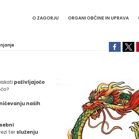
O ZAGORJU
ORGANI OBČINE IN UPRAVA
njanje
iskati
poživljajočo
očo?
sničevanju naših
sebni
vezi ter
služenju