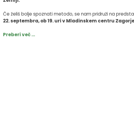
Zemlji.
Fotogalerija
Občinska volilna komisija
Koledar dogodkov
Če želiš bolje spoznati metodo, se nam pridruži na predstav
22. septembra, ob 19. uri v Mladinskem centru Zagorje
Medobčinski inšpektorat in redarstvo
Zapore cest
Preberi več ...
Okoljski podatki
Lokalne volitve
Strateški dokumenti
Katalog informacij javnega značaja