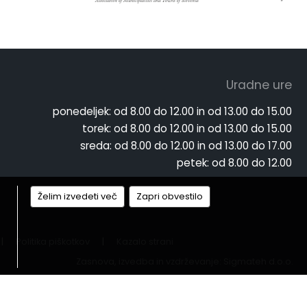
Uradne ure
ponedeljek:
od 8.00 do 12.00 in od 13.00 do 15.00
torek:
od 8.00 do 12.00 in od 13.00 do 15.00
sreda:
od 8.00 do 12.00 in od 13.00 do 17.00
petek:
od 8.00 do 12.00
Želim izvedeti več
Zapri obvestilo
|
Politika piškotkov
|
Kazalo strani
Zasnova, izvedba in vzdrževanje: Sigmateh d.o.o.