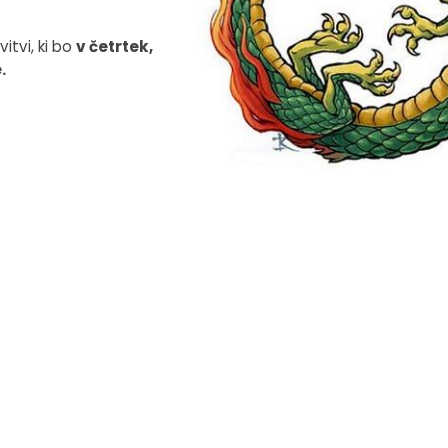
itvi, ki bo
v četrtek,
.