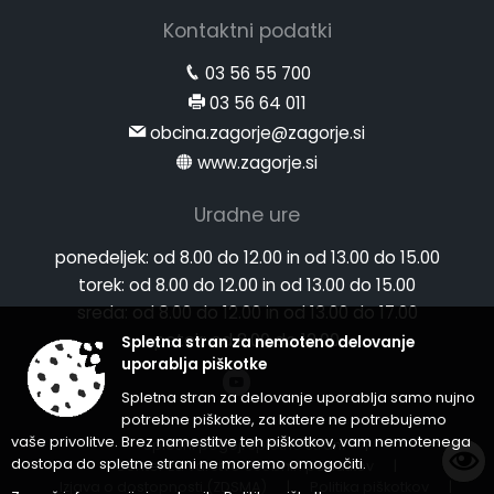
Kontaktni podatki
03 56 55 700
03 56 64 011
obcina.zagorje@zagorje.si
www.zagorje.si
Uradne ure
ponedeljek:
od 8.00 do 12.00 in od 13.00 do 15.00
torek:
od 8.00 do 12.00 in od 13.00 do 15.00
sreda:
od 8.00 do 12.00 in od 13.00 do 17.00
petek:
od 8.00 do 12.00
Spletna stran za nemoteno delovanje
uporablja piškotke
Spletna stran za delovanje uporablja samo nujno
potrebne piškotke, za katere ne potrebujemo
vaše privolitve. Brez namestitve teh piškotkov, vam nemotenega
Splošni pogoji spletne strani
|
dostopa do spletne strani ne moremo omogočiti.
Center za varstvo osebnih podatkov
|
Izjava o dostopnosti (ZDSMA)
|
Politika piškotkov
|