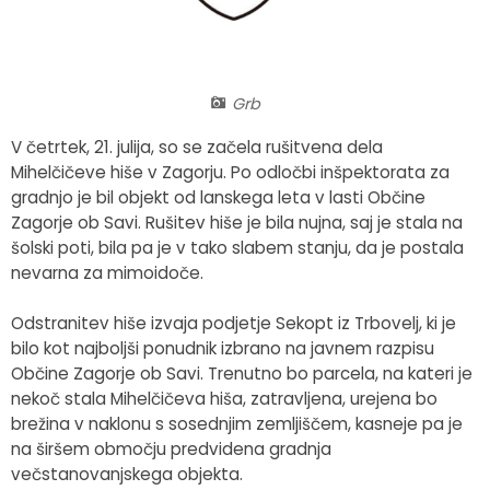
Fotogalerija
Občinska volilna komisija
Koledar dogodkov
Medobčinski inšpektorat in redarstvo
Zapore cest
Grb
Okoljski podatki
V četrtek, 21. julija, so se začela rušitvena dela
Mihelčičeve hiše v Zagorju. Po odločbi inšpektorata za
Lokalne volitve
gradnjo je bil objekt od lanskega leta v lasti Občine
Zagorje ob Savi. Rušitev hiše je bila nujna, saj je stala na
šolski poti, bila pa je v tako slabem stanju, da je postala
Strateški dokumenti
nevarna za mimoidoče.
Katalog informacij javnega značaja
Odstranitev hiše izvaja podjetje Sekopt iz Trbovelj, ki je
bilo kot najboljši ponudnik izbrano na javnem razpisu
Občine Zagorje ob Savi. Trenutno bo parcela, na kateri je
nekoč stala Mihelčičeva hiša, zatravljena, urejena bo
brežina v naklonu s sosednjim zemljiščem, kasneje pa je
na širšem območju predvidena gradnja
večstanovanjskega objekta.