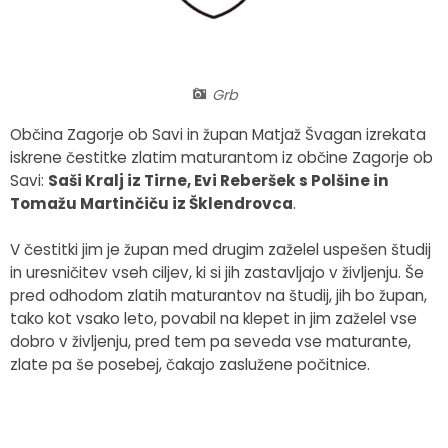
Fotogalerija
Občinska volilna komisija
Koledar dogodkov
Medobčinski inšpektorat in redarstvo
Zapore cest
Grb
Okoljski podatki
Občina Zagorje ob Savi in župan Matjaž Švagan izrekata
iskrene čestitke zlatim maturantom iz občine Zagorje ob
Lokalne volitve
Savi:
Saši Kralj iz Tirne, Evi Reberšek s Polšine in
Tomažu Martinčiču iz Šklendrovca
.
Strateški dokumenti
V čestitki jim je župan med drugim zaželel uspešen študij
in uresničitev vseh ciljev, ki si jih zastavljajo v življenju. Še
Katalog informacij javnega značaja
pred odhodom zlatih maturantov na študij, jih bo župan,
tako kot vsako leto, povabil na klepet in jim zaželel vse
dobro v življenju, pred tem pa seveda vse maturante,
zlate pa še posebej, čakajo zaslužene počitnice.