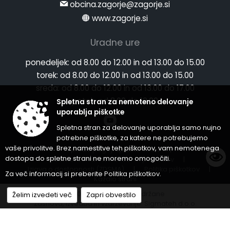
obcina.zagorje@zagorje.si
www.zagorje.si
Uradne ure
ponedeljek:
od 8.00 do 12.00 in od 13.00 do 15.00
torek:
od 8.00 do 12.00 in od 13.00 do 15.00
sreda:
od 8.00 do 12.00 in od 13.00 do 17.00
petek:
od 8.00 do 12.00
Spletna stran za nemoteno delovanje
uporablja piškotke
Spletna stran za delovanje uporablja samo nujno
potrebne piškotke, za katere ne potrebujemo
vaše privolitve. Brez namestitve teh piškotkov, vam nemotenega
Splošni pogoji spletne strani
|
dostopa do spletne strani ne moremo omogočiti.
Center za varstvo osebnih podatkov
|
Izjava o dostopnosti (ZDSMA)
|
Politika piškotkov
|
Za več informacij si preberite
Politika piškotkov
.
Kazalo strani
© 2026 Vse pravice pridržane
Želim izvedeti več
Zapri obvestilo
Zasnova, izvedba in vzdrževanje: Sigmateh d.o.o.