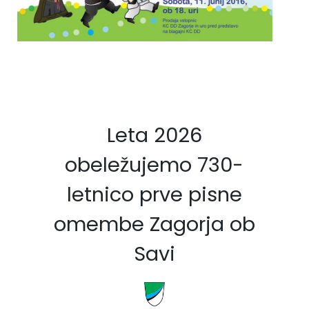
Fotogalerija
Občinska volilna komisija
Koledar dogodkov
Medobčinski inšpektorat in redarstvo
Zapore cest
Okoljski podatki
Lokalne volitve
Leta 2026
Strateški dokumenti
obeležujemo 730-
letnico prve pisne
Katalog informacij javnega značaja
omembe Zagorja ob
Savi