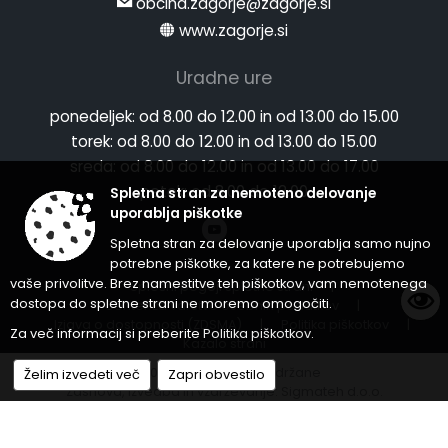
obcina.zagorje@zagorje.si
www.zagorje.si
Uradne ure
ponedeljek:
od 8.00 do 12.00 in od 13.00 do 15.00
torek:
od 8.00 do 12.00 in od 13.00 do 15.00
sreda:
od 8.00 do 12.00 in od 13.00 do 17.00
petek:
od 8.00 do 12.00
Spletna stran za nemoteno delovanje
uporablja piškotke
Spletna stran za delovanje uporablja samo nujno
potrebne piškotke, za katere ne potrebujemo
vaše privolitve. Brez namestitve teh piškotkov, vam nemotenega
Splošni pogoji spletne strani
|
dostopa do spletne strani ne moremo omogočiti.
Center za varstvo osebnih podatkov
|
Izjava o dostopnosti (ZDSMA)
|
Politika piškotkov
|
Za več informacij si preberite
Politika piškotkov
.
Kazalo strani
© 2026 Vse pravice pridržane
Želim izvedeti več
Zapri obvestilo
Zasnova, izvedba in vzdrževanje: Sigmateh d.o.o.