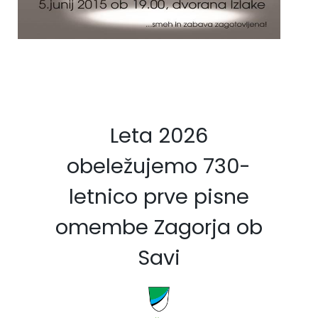
Fotogalerija
Občinska volilna komisija
Koledar dogodkov
Medobčinski inšpektorat in redarstvo
Zapore cest
Okoljski podatki
Lokalne volitve
Leta 2026
obeležujemo 730-
Strateški dokumenti
letnico prve pisne
Katalog informacij javnega značaja
omembe Zagorja ob
Savi