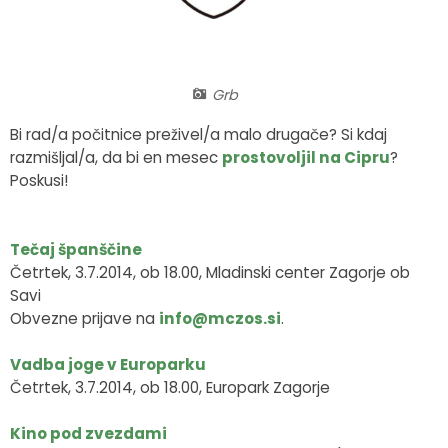
Fotogalerija
Občinska volilna komisija
Koledar dogodkov
Medobčinski inšpektorat in redarstvo
Zapore cest
Grb
Okoljski podatki
Bi rad/a počitnice preživel/a malo drugače? Si kdaj
razmišljal/a, da bi en mesec
prostovoljil na Cipru
?
Lokalne volitve
Poskusi!
Strateški dokumenti
Tečaj španščine
Četrtek, 3.7.2014, ob 18.00, Mladinski center Zagorje ob
Katalog informacij javnega značaja
Savi
Obvezne prijave na
info@mczos.si
.
Vadba joge v Europarku
Četrtek, 3.7.2014, ob 18.00, Europark Zagorje
Kino pod zvezdami