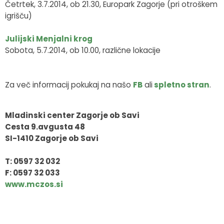
Četrtek, 3.7.2014, ob 21.30, Europark Zagorje (pri otroškem
igrišču)
Julijski Menjalni krog
Sobota, 5.7.2014, ob 10.00, različne lokacije
Za več informacij pokukaj na našo
FB
ali
spletno stran
.
Mladinski center Zagorje ob Savi
Cesta 9.avgusta 48
SI-1410 Zagorje ob Savi
T: 0597 32 032
F: 0597 32 033
www.mczos.si