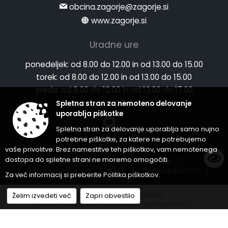
obcina.zagorje@zagorje.si
www.zagorje.si
Uradne ure
ponedeljek:
od 8.00 do 12.00 in od 13.00 do 15.00
torek:
od 8.00 do 12.00 in od 13.00 do 15.00
sreda:
od 8.00 do 12.00 in od 13.00 do 17.00
petek:
od 8.00 do 12.00
Spletna stran za nemoteno delovanje
uporablja piškotke
Spletna stran za delovanje uporablja samo nujno
potrebne piškotke, za katere ne potrebujemo
vaše privolitve. Brez namestitve teh piškotkov, vam nemotenega
Splošni pogoji spletne strani
|
dostopa do spletne strani ne moremo omogočiti.
Center za varstvo osebnih podatkov
|
Izjava o dostopnosti (ZDSMA)
|
Politika piškotkov
|
Za več informacij si preberite
Politika piškotkov
.
Kazalo strani
© 2026 Vse pravice pridržane
Želim izvedeti več
Zapri obvestilo
Zasnova, izvedba in vzdrževanje: Sigmateh d.o.o.