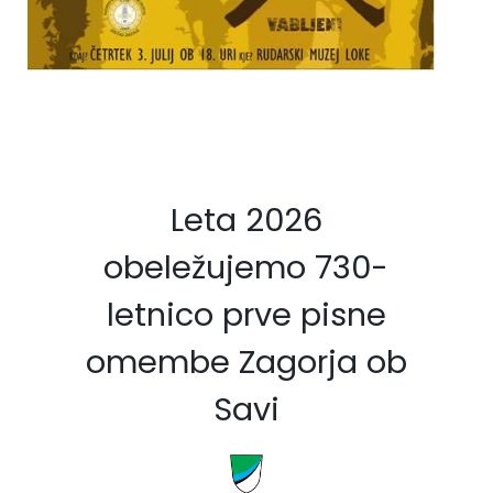
Fotogalerija
Občinska volilna komisija
Koledar dogodkov
Medobčinski inšpektorat in redarstvo
Zapore cest
Okoljski podatki
Lokalne volitve
Leta 2026
Strateški dokumenti
obeležujemo 730-
letnico prve pisne
Katalog informacij javnega značaja
omembe Zagorja ob
Savi