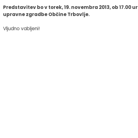
Predstavitev bo v torek, 19. novembra 2013, ob 17.00 ur
Fotogalerija
Občinska volilna komisija
Koledar dogodkov
upravne zgradbe Občine Trbovlje.
Medobčinski inšpektorat in redarstvo
Zapore cest
Vljudno vabljeni!
Okoljski podatki
Lokalne volitve
Strateški dokumenti
Katalog informacij javnega značaja