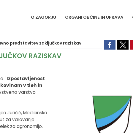
O ZAGORJU
ORGANI OBČINE IN UPRAVA
avno predstavitev zaključkov raziskav
LJUČKOV RAZISKAV
je
"Izpostavljenost
kovinam v tleh in
ravstveno varstvo
jca Juričič, Medicinska
itut za varovanje
delek za agronomijo.