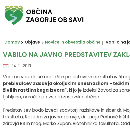
OBČINA
ZAGORJE OB SAVI
Za pričetek iskanja kliknite na puščico >
Občinski svet
O ZAGORJU
E-OBČINA
LOKALNO
OBJAVE
Vizitka občine
Župan
Člani občinskega sveta
Novice in obvestila občine
Javni zavodi in javna podjetja
Vloge in obrazci
Domov
Objave
Novice in obvestila občine
Vabilo na j
Zagorje nekoč
Podžupan
Seje občinskega sveta
Razpisi in objave
Društva in združenja
Predlogi in pobude
VABILO NA JAVNO PREDSTAVITEV ZAK
Zagorje danes
Občinski svet
Posnetki sej
Predpisi občine
Pomembni kontakti
E-obveščanje
14. 11. 2013
Vabimo vas, da se udeležite predstavitve rezultatov študi
Občinski praznik
Nadzorni odbor
Delovna telesa
Proračuni občine
Slovo naših občanov
prebivalcev Zasavja okoljskim onesnažilom - težkim 
živilih rastlinskega izvora",
ki jo je izdelal Zavod za zd
Občinski nagrajenci
Občinska uprava
Prostorski akti občine
Ljubljana, naročile pa vse tri zasavske občine.
Grb in zastava
Krajevne skupnosti
Projekti in investicije
Predstavitev bodo izvedli soavtorji raziskave in sicer dr. Mo
fakulteta, Katedra za javno zdravje, dr. Lucija Perharič Inšt
zdravja RS in mag. Marko Zupan, Biotehniška fakulteta, Od
Pobratene občine
Civilna zaščita
Lokalni utrip