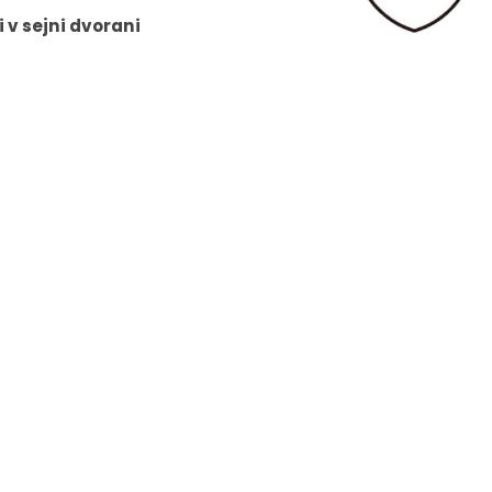
i v sejni dvorani