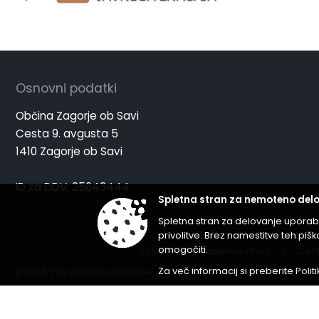
Osnovni podatki
Občina Zagorje ob Savi
Cesta 9. avgusta 5
1410 Zagorje ob Savi
ID za DDV: 25643444
Spletna stran za nemoteno delo
Spletna stran za delovanje uporab
privolitve. Brez namestitve teh p
omogočiti.
Splošni pogoji spletne strani
|
Cent
Za več informacij si preberite
Polit
© 2026 Vse pravice pridržane