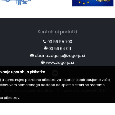
Kontaktni podatki
03 56 55 700
03 56 64 011
obcina.zagorje@zagorje.si
www.zagorje.si
vanje uporablja piškotke
lja samo nujno potrebne piškotke, za katere ne potrebujemo vaše
iškotkov, vam nemotenega dostopa do spletne strani ne moremo
er za varstvo osebnih podatkov
|
Izjava o dostopnosti (ZDSMA)
ika piškotkov
.