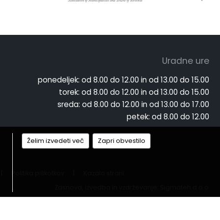
Uradne ure
ponedeljek:
od 8.00 do 12.00 in od 13.00 do 15.00
torek:
od 8.00 do 12.00 in od 13.00 do 15.00
sreda:
od 8.00 do 12.00 in od 13.00 do 17.00
petek:
od 8.00 do 12.00
Želim izvedeti več
Zapri obvestilo
|
Politika piškotkov
|
Kazalo strani
Zasnova, izvedba in vzdrževanje: Sigmateh d.o.o.