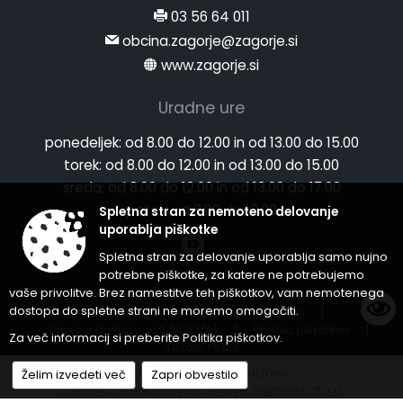
03 56 64 011
obcina.zagorje@zagorje.si
www.zagorje.si
Uradne ure
ponedeljek:
od 8.00 do 12.00 in od 13.00 do 15.00
torek:
od 8.00 do 12.00 in od 13.00 do 15.00
sreda:
od 8.00 do 12.00 in od 13.00 do 17.00
petek:
od 8.00 do 12.00
Spletna stran za nemoteno delovanje
uporablja piškotke
Spletna stran za delovanje uporablja samo nujno
potrebne piškotke, za katere ne potrebujemo
vaše privolitve. Brez namestitve teh piškotkov, vam nemotenega
Splošni pogoji spletne strani
|
dostopa do spletne strani ne moremo omogočiti.
Center za varstvo osebnih podatkov
|
Izjava o dostopnosti (ZDSMA)
|
Politika piškotkov
|
Za več informacij si preberite
Politika piškotkov
.
Kazalo strani
© 2026 Vse pravice pridržane
Želim izvedeti več
Zapri obvestilo
Zasnova, izvedba in vzdrževanje: Sigmateh d.o.o.