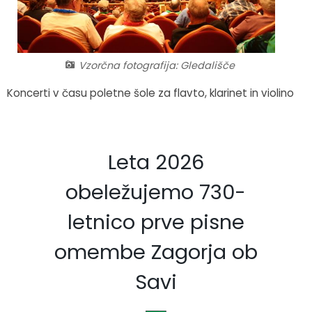
Fotogalerija
Občinska volilna komisija
Koledar dogodkov
Medobčinski inšpektorat in redarstvo
Zapore cest
Vzorčna fotografija: Gledališče
Okoljski podatki
Koncerti v času poletne šole za flavto, klarinet in violino
Lokalne volitve
Leta 2026
Strateški dokumenti
obeležujemo 730-
Katalog informacij javnega značaja
letnico prve pisne
omembe Zagorja ob
Savi