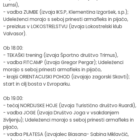
Lumsi),
- vadba ZUMBE (izvaja IKS.P, Klementina Izgoršek, s.p.);
Udeleženci morajo s seboj prinesti armafleks in pijačo,
- preizkus v LOKOSTRELSTVU (izvaja Lokostrelski klub
Valvasor).
Ob 18.00:
- TEKAŠKI trening (izvaja Športno društvo Trimus),
- vadba FITCAMP (izvaja Gregor Pergar); Udeleženci
morajo s seboj prinesti armafleks in pijačo,
- krajši ORIENTACIJSKI POHOD (izvajajo zagorski Skavti);
start in cilj bosta v Evroparku.
Ob 19.00:
- tečaj NORDIJSKE HOJE (izvaja Turistično društvo Ruardi),
- vadba JOGE (izvaja Društvo Joga v vsakdanjem
življenju); Udeleženci morajo s seboj prinesti armafleks in
pijačo,
- vadba PILATESA (izvajalec Biasana- Sabina Miklavčič,