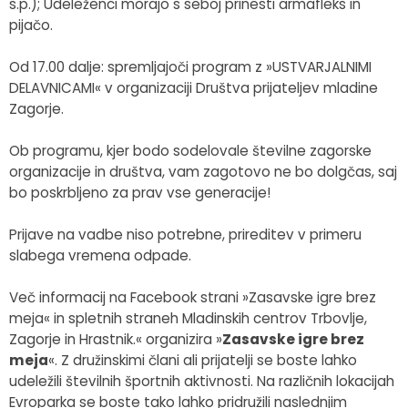
s.p.); Udeleženci morajo s seboj prinesti armafleks in
pijačo.
Od 17.00 dalje: spremljajoči program z »USTVARJALNIMI
DELAVNICAMI« v organizaciji Društva prijateljev mladine
Zagorje.
Ob programu, kjer bodo sodelovale številne zagorske
organizacije in društva, vam zagotovo ne bo dolgčas, saj
bo poskrbljeno za prav vse generacije!
Prijave na vadbe niso potrebne, prireditev v primeru
slabega vremena odpade.
Več informacij na Facebook strani »Zasavske igre brez
meja« in spletnih straneh Mladinskih centrov Trbovlje,
Zagorje in Hrastnik.« organizira »
Zasavske igre brez
meja
«. Z družinskimi člani ali prijatelji se boste lahko
udeležili številnih športnih aktivnosti. Na različnih lokacijah
Evroparka se boste tako lahko pridružili naslednjim