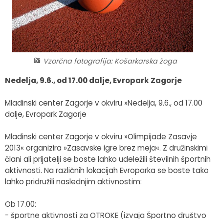
Fotogalerija
Občinska volilna komisija
Koledar dogodkov
Medobčinski inšpektorat in redarstvo
Zapore cest
Vzorčna fotografija: Košarkarska žoga
Okoljski podatki
Nedelja, 9.6., od 17.00 dalje, Evropark Zagorje
Lokalne volitve
Mladinski center Zagorje v okviru »Nedelja, 9.6., od 17.00
Strateški dokumenti
dalje, Evropark Zagorje
Katalog informacij javnega značaja
Mladinski center Zagorje v okviru »Olimpijade Zasavje
2013« organizira »Zasavske igre brez meja«. Z družinskimi
člani ali prijatelji se boste lahko udeležili številnih športnih
aktivnosti. Na različnih lokacijah Evroparka se boste tako
lahko pridružili naslednjim aktivnostim:
Ob 17.00:
- športne aktivnosti za OTROKE (izvaja Športno društvo