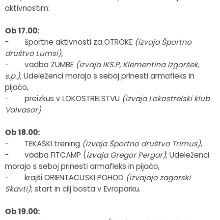
aktivnostim:
Ob 17.00:
- športne aktivnosti za OTROKE
(izvaja Športno
društvo Lumsi)
,
- vadba ZUMBE
(izvaja IKS.P, Klementina Izgoršek,
s.p.)
; Udeleženci morajo s seboj prinesti armafleks in
pijačo,
- preizkus v LOKOSTRELSTVU
(izvaja Lokostrelski klub
Valvasor)
.
Ob 18.00:
- TEKAŠKI trening
(izvaja Športno društvo Trimus)
,
- vadba FITCAMP (
izvaja Gregor Pergar)
; Udeleženci
morajo s seboj prinesti armafleks in pijačo,
- krajši ORIENTACIJSKI POHOD
(izvajajo zagorski
Skavti)
; start in cilj bosta v Evroparku.
Ob 19.00: