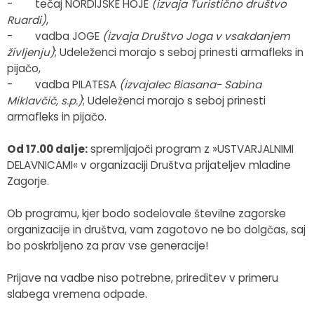
- tečaj NORDIJSKE HOJE
(izvaja Turistično društvo
Ruardi)
,
- vadba JOGE
(izvaja Društvo Joga v vsakdanjem
življenju)
; Udeleženci morajo s seboj prinesti armafleks in
pijačo,
- vadba PILATESA
(izvajalec Biasana- Sabina
Miklavčič, s.p.)
; Udeleženci morajo s seboj prinesti
armafleks in pijačo.
Od 17.00 dalje:
spremljajoči program z »USTVARJALNIMI
DELAVNICAMI« v organizaciji Društva prijateljev mladine
Zagorje.
Ob programu, kjer bodo sodelovale številne zagorske
organizacije in društva, vam zagotovo ne bo dolgčas, saj
bo poskrbljeno za prav vse generacije!
Prijave na vadbe niso potrebne, prireditev v primeru
slabega vremena odpade.