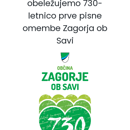
obeležujemo 730-
letnico prve pisne
omembe Zagorja ob
Savi