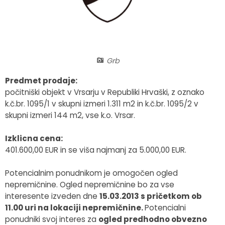
Fotogalerija
Občinska volilna komisija
Koledar dogodkov
Medobčinski inšpektorat in redarstvo
Zapore cest
Grb
Okoljski podatki
Predmet prodaje:
Lokalne volitve
počitniški objekt v Vrsarju v Republiki Hrvaški, z oznako
k.č.br. 1095/1 v skupni izmeri 1.311 m2 in k.č.br. 1095/2 v
Strateški dokumenti
skupni izmeri 144 m2, vse k.o. Vrsar.
Izklicna cena:
Katalog informacij javnega značaja
401.600,00 EUR in se viša najmanj za 5.000,00 EUR.
Potencialnim ponudnikom je omogočen ogled
nepremičnine. Ogled nepremičnine bo za vse
interesente izveden dne
15.03.2013 s pričetkom ob
11.00 uri na lokaciji nepremičnine.
Potencialni
ponudniki svoj interes za
ogled predhodno obvezno