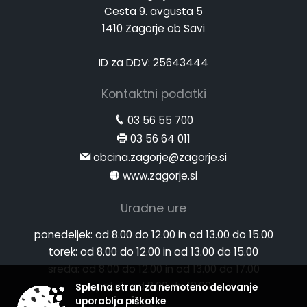
Cesta 9. avgusta 5
1410 Zagorje ob Savi
ID za DDV: 25643444
Kontaktni podatki
03 56 55 700
03 56 64 011
obcina.zagorje@zagorje.si
www.zagorje.si
Uradne ure
ponedeljek:
od 8.00 do 12.00 in od 13.00 do 15.00
torek:
od 8.00 do 12.00 in od 13.00 do 15.00
sreda:
od 8.00 do 12.00 in od 13.00 do 17.00
petek:
od 8.00 do 12.00
Spletna stran za nemoteno delovanje
uporablja piškotke