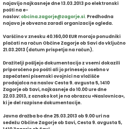
najavijo najkasneje dne 13.03.2013 po elektronski
pošti na e-
naslov:
obcina.zagorje@zagorje.si
.
Predhodna
najava je obvezna zaradi organizacije ogleda.
Varščino v znesku 40.160,00 EUR morajo ponudniki
plačati na račun Občine Zagorje ob Savi do vključno
21.03.2013 (datum prispetja na račun).
Dražitelji pošljejo dokumentacijo z vsemi dokazili
priporočeno po pošti ali jo prinesejo osebno v
zapečateni pisemski ovojnici na vložišče
prodajalca na naslov Cesta 9. avgusta 5, 1410
Zagorje ob Savi, najkasneje do 10.00 ure dne
22.03.2013, z oznako kot je na obrazcu »Naslovnica«,
ki je del razpisne dokumentacije.
Javna dražba bo dne 25.03.2013 ob 9.00 uri na
sedežu Občine Zagorje ob Savi, Cesta 9. avgusta 5,