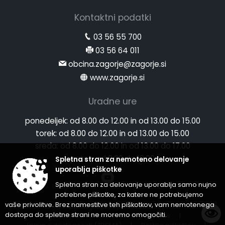
Kontaktni podatki
03 56 55 700
03 56 64 011
obcina.zagorje@zagorje.si
www.zagorje.si
Uradne ure
ponedeljek:
od 8.00 do 12.00 in od 13.00 do 15.00
torek:
od 8.00 do 12.00 in od 13.00 do 15.00
sreda:
od 8.00 do 12.00 in od 13.00 do 17.00
petek:
od 8.00 do 12.00
Spletna stran za nemoteno delovanje
uporablja piškotke
Spletna stran za delovanje uporablja samo nujno
potrebne piškotke, za katere ne potrebujemo
vaše privolitve. Brez namestitve teh piškotkov, vam nemotenega
Splošni pogoji spletne strani
|
dostopa do spletne strani ne moremo omogočiti.
Center za varstvo osebnih podatkov
|