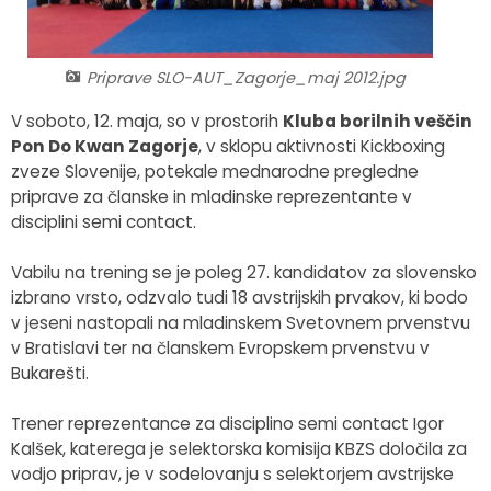
Fotogalerija
Občinska volilna komisija
Koledar dogodkov
Priprave SLO-AUT_Zagorje_maj 2012.jpg
Medobčinski inšpektorat in redarstvo
Zapore cest
V soboto, 12. maja, so v prostorih
Kluba borilnih veščin
Okoljski podatki
Pon Do Kwan Zagorje
, v sklopu aktivnosti Kickboxing
zveze Slovenije, potekale mednarodne pregledne
Lokalne volitve
priprave za članske in mladinske reprezentante v
disciplini semi contact.
Strateški dokumenti
Vabilu na trening se je poleg 27. kandidatov za slovensko
izbrano vrsto, odzvalo tudi 18 avstrijskih prvakov, ki bodo
Katalog informacij javnega značaja
v jeseni nastopali na mladinskem Svetovnem prvenstvu
v Bratislavi ter na članskem Evropskem prvenstvu v
Bukarešti.
Trener reprezentance za disciplino semi contact Igor
Kalšek, katerega je selektorska komisija KBZS določila za
vodjo priprav, je v sodelovanju s selektorjem avstrijske