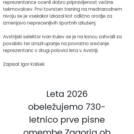
reprezentance ocenil dobro pripravljenost večine
tekmovalcev. Prvi tovrsten trening na mednarodnem
nivoju se je vsekakor izkazal kot odlično orodje za
izmenjavo neprecenljivih športnih izkušenj.
Avstrijski selektor Ivan Kulev se je na koncu zahvalil za
povabilo ter izrazil upanje na povratno srečanje
reprezentanc v drugi polovici leta v Avstriji.
Zapisal: Igor Kalšek
Leta 2026
obeležujemo 730-
letnico prve pisne
omembe Zagorja ob