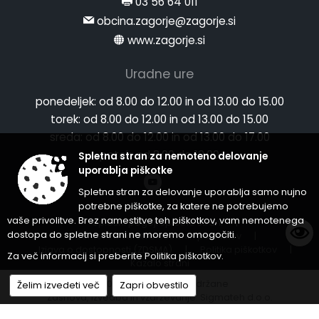
03 56 64 011
obcina.zagorje@zagorje.si
www.zagorje.si
Uradne ure
ponedeljek:
od 8.00 do 12.00 in od 13.00 do 15.00
torek:
od 8.00 do 12.00 in od 13.00 do 15.00
sreda:
od 8.00 do 12.00 in od 13.00 do 17.00
petek:
od 8.00 do 12.00
Spletna stran za nemoteno delovanje
uporablja piškotke
Spletna stran za delovanje uporablja samo nujno
potrebne piškotke, za katere ne potrebujemo
vaše privolitve. Brez namestitve teh piškotkov, vam nemotenega
Splošni pogoji spletne strani
|
dostopa do spletne strani ne moremo omogočiti.
Center za varstvo osebnih podatkov
|
Izjava o dostopnosti (ZDSMA)
|
Politika piškotkov
|
Za več informacij si preberite
Politika piškotkov
.
Kazalo strani
© 2026 Vse pravice pridržane
Želim izvedeti več
Zapri obvestilo
Zasnova, izvedba in vzdrževanje: Sigmateh d.o.o.