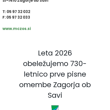
SI-1410 Zagorje ob Savi
T: 05 97 32 032
F: 05 97 32 033
www.mczos.si
Leta 2026
obeležujemo 730-
letnico prve pisne
omembe Zagorja ob
Savi