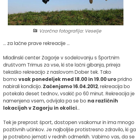
Fotogalerija
Občinska volilna komisija
Koledar dogodkov
Medobčinski inšpektorat in redarstvo
Zapore cest
Vzorčna fotografija: Veselje
Okoljski podatki
... za lačne prave rekreacije ...
Lokalne volitve
Mladinski center Zagorje v sodelovanju s Športnim
društvom Trimus za vse, ki ste lačni gibanja, prireja
Strateški dokumenti
tekaško rekreacijo z naslovom Dober tek. Tako
bomo
vsak ponedeljek med 18.00 in 19.00 uro
pridno
nabirali kondicijo.
Začenjamo 16.04.2012
, rekreacija bo
Katalog informacij javnega značaja
potekala deset tednov, vsakič po 60 minut. Rekreacija je
namenjena vsem, odvijala pa se bo
na različnih
lokacijah v Zagorju in okolici
…
Tek je preprost šport, dostopen vsakomur in ima mnogo
pozitivnih učinkov. Je najboljše protistresno zdravilo, ki ga
je potrebno jemati v rednih odmerkih. Vabimo vas, da se