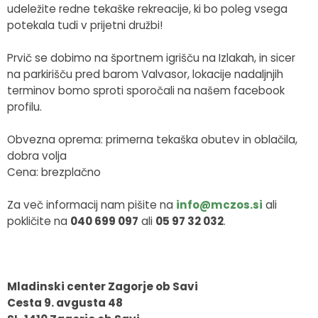
udeležite redne tekaške rekreacije, ki bo poleg vsega
potekala tudi v prijetni družbi!
Prvič se dobimo na športnem igrišču na Izlakah, in sicer
na parkirišču pred barom Valvasor, lokacije nadaljnjih
terminov bomo sproti sporočali na našem facebook
profilu.
Obvezna oprema: primerna tekaška obutev in oblačila,
dobra volja
Cena: brezplačno
Za več informacij nam pišite na
info@mczos.si
ali
pokličite na
040 699 097
ali
05 97 32 032
.
Mladinski center Zagorje ob Savi
Cesta 9. avgusta 48