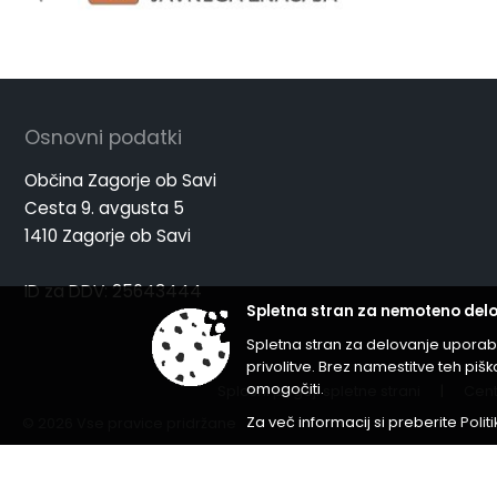
Osnovni podatki
Občina Zagorje ob Savi
Cesta 9. avgusta 5
1410 Zagorje ob Savi
ID za DDV: 25643444
Spletna stran za nemoteno delo
Spletna stran za delovanje uporab
privolitve. Brez namestitve teh p
omogočiti.
Splošni pogoji spletne strani
|
Cent
Za več informacij si preberite
Polit
© 2026 Vse pravice pridržane