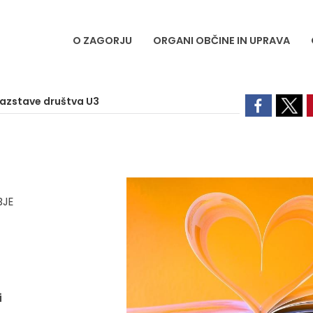
O ZAGORJU
ORGANI OBČINE IN UPRAVA
razstave društva U3
BJE
i