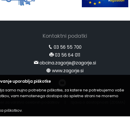
Kontaktni podatki
03 56 55 700
03 56 64 011
obcina.zagorje@zagorje.si
www.zagorje.si
vanje uporablja piškotke
lja samo nujno potrebne piškotke, za katere ne potrebujemo vaše
iškotkov, vam nemotenega dostopa do spletne strani ne moremo
er za varstvo osebnih podatkov
|
Izjava o dostopnosti (ZDSMA)
ika piškotkov
.