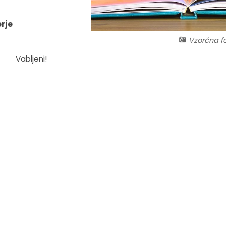
rje
Vzorčna fo
Vabljeni!