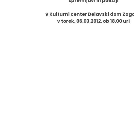
spremljavi in poeziji
Fotogalerija
Občinska volilna komisija
Koledar dogodkov
v Kulturni center Delavski dom Zago
v torek, 06.03.2012, ob 18.00 uri
Medobčinski inšpektorat in redarstvo
Zapore cest
Okoljski podatki
Lokalne volitve
Strateški dokumenti
Katalog informacij javnega značaja