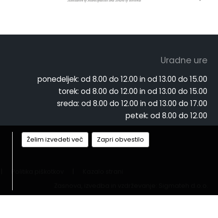
Uradne ure
ponedeljek:
od 8.00 do 12.00 in od 13.00 do 15.00
torek:
od 8.00 do 12.00 in od 13.00 do 15.00
sreda:
od 8.00 do 12.00 in od 13.00 do 17.00
petek:
od 8.00 do 12.00
Želim izvedeti več
Zapri obvestilo
|
Politika piškotkov
|
Kazalo strani
Zasnova, izvedba in vzdrževanje: Sigmateh d.o.o.