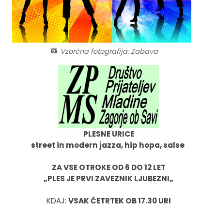
Fotogalerija
Občinska volilna komisija
Koledar dogodkov
Medobčinski inšpektorat in redarstvo
Zapore cest
Vzorčna fotografija: Zabava
Okoljski podatki
Lokalne volitve
Strateški dokumenti
PLESNE URICE
Katalog informacij javnega značaja
street in modern jazza, hip hopa, salse
ZA VSE OTROKE OD 6 DO 12 LET
„PLES JE PRVI ZAVEZNIK LJUBEZNI„
KDAJ:
VSAK ČETRTEK OB 17.30 URI