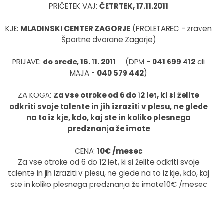
PRIČETEK VAJ:
ČETRTEK, 17.11.2011
KJE:
MLADINSKI CENTER ZAGORJE
(PROLETAREC - zraven
Športne dvorane Zagorje)
PRIJAVE:
do srede, 16. 11. 2011
(DPM -
041 699 412
ali
MAJA -
040 579 442
)
ZA KOGA:
Za vse otroke od 6 do 12 let, ki si želite
odkriti svoje talente in jih izraziti v plesu, ne glede
na to iz kje, kdo, kaj ste in koliko plesnega
predznanja že imate
CENA:
10€ /mesec
Za vse otroke od 6 do 12 let, ki si želite odkriti svoje
talente in jih izraziti v plesu, ne glede na to iz kje, kdo, kaj
ste in koliko plesnega predznanja že imate10€ /mesec