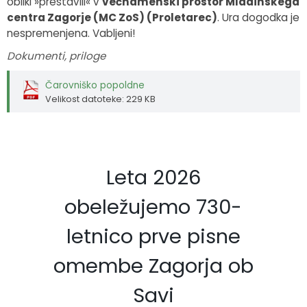
obliki »prestavili« v
večnamenski prostor Mladinskega
centra Zagorje (MC ZoS) (Proletarec)
. Ura dogodka je
nespremenjena. Vabljeni!
Dokumenti, priloge
Čarovniško popoldne
Velikost datoteke: 229 KB
Leta 2026
obeležujemo 730-
letnico prve pisne
omembe Zagorja ob
Savi