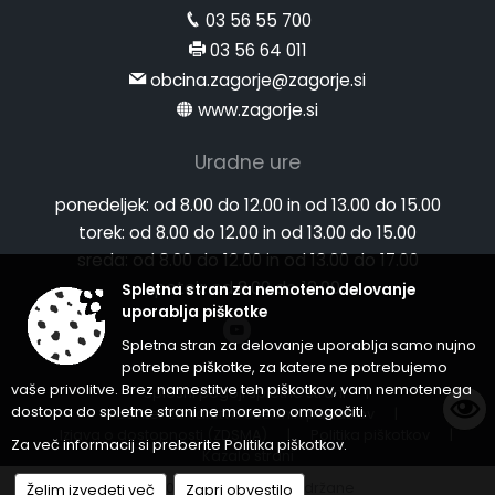
03 56 55 700
03 56 64 011
obcina.zagorje@zagorje.si
www.zagorje.si
Uradne ure
ponedeljek:
od 8.00 do 12.00 in od 13.00 do 15.00
torek:
od 8.00 do 12.00 in od 13.00 do 15.00
sreda:
od 8.00 do 12.00 in od 13.00 do 17.00
petek:
od 8.00 do 12.00
Spletna stran za nemoteno delovanje
uporablja piškotke
Spletna stran za delovanje uporablja samo nujno
potrebne piškotke, za katere ne potrebujemo
vaše privolitve. Brez namestitve teh piškotkov, vam nemotenega
Splošni pogoji spletne strani
|
dostopa do spletne strani ne moremo omogočiti.
Center za varstvo osebnih podatkov
|
Izjava o dostopnosti (ZDSMA)
|
Politika piškotkov
|
Za več informacij si preberite
Politika piškotkov
.
Kazalo strani
© 2026 Vse pravice pridržane
Želim izvedeti več
Zapri obvestilo