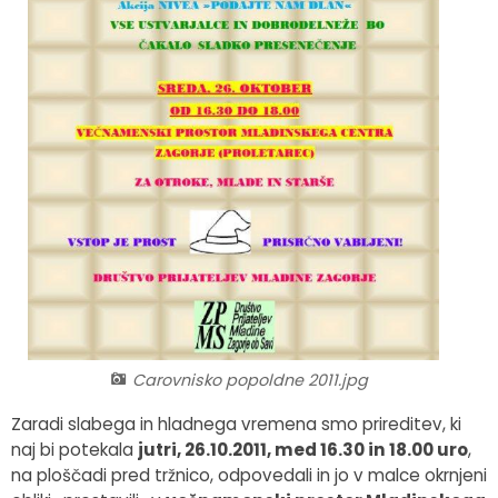
Fotogalerija
Občinska volilna komisija
Koledar dogodkov
Medobčinski inšpektorat in redarstvo
Zapore cest
Okoljski podatki
Lokalne volitve
Strateški dokumenti
Katalog informacij javnega značaja
Carovnisko popoldne 2011.jpg
Zaradi slabega in hladnega vremena smo prireditev, ki
naj bi potekala
jutri, 26.10.2011, med 16.30 in 18.00 uro
,
na ploščadi pred tržnico, odpovedali in jo v malce okrnjeni