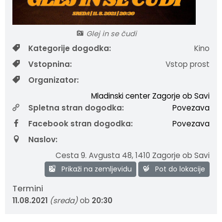
Fotogalerija
Občinska volilna komisija
Koledar dogodkov
Glej in se čudi
Medobčinski inšpektorat in redarstvo
Zapore cest
Kategorije dogodka:
Kino
Okoljski podatki
Vstopnina:
Vstop prost
Organizator:
Lokalne volitve
Mladinski center Zagorje ob Savi
Spletna stran dogodka:
Povezava
Strateški dokumenti
Facebook stran dogodka:
Povezava
Katalog informacij javnega značaja
Naslov:
Cesta 9. Avgusta 48
,
1410 Zagorje ob Savi
Prikaži na zemljevidu
Pot do lokacije
Termini
11.08.2021
(sreda)
ob
20:30