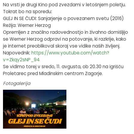
Na vrsti je drugi Kino pod zvezdami v letošnjem poletju.
Tokrat bo na sporedu:
GLEJ IN SE ČUDI: Sanjarjenje o povezanem svetu (2016)
Režija: Werner Herzog
Opremljen z značilno radovednostjo in živahno domišljijo
se Werner Herzog odpravi na potovanje, ki razkrije, kako
je internet preoblikoval skoraj vse vidike naših življenj.
Napovednik:
https://www.youtube.com/watch?
v=Zkqy2sNP_94
Se vidimo torej v sredo, 11. avgusta, ob 20.30 na igrišču
Proletarec pred Mladinskim centrom Zagorje.
Fotogalerija