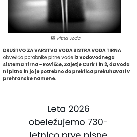
Fotogalerija
Občinska volilna komisija
Koledar dogodkov
Medobčinski inšpektorat in redarstvo
Zapore cest
Pitna voda
Okoljski podatki
DRUŠTVO ZA VARSTVO VODA BISTRA VODA TIRNA
Lokalne volitve
obvešča porabnike pitne vode
iz vodovodnega
sistema
Tirna - Rovišče, Zajetje Curk 1 in 2
,
da voda
Strateški dokumenti
ni pitna
in jo je potrebno do preklica prekuhavati v
prehranske namene
.
Katalog informacij javnega značaja
Leta 2026
obeležujemo 730-
letnico prve pisne