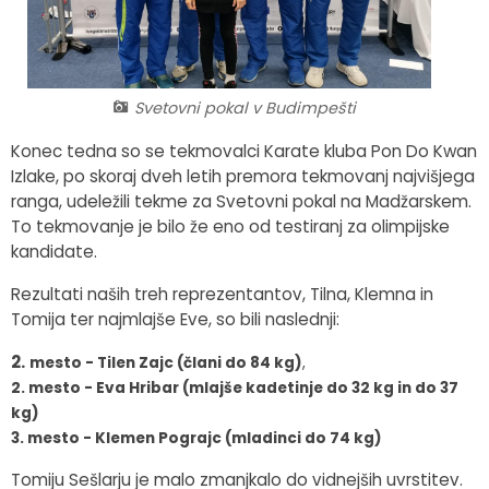
Fotogalerija
Občinska volilna komisija
Koledar dogodkov
Medobčinski inšpektorat in redarstvo
Zapore cest
Svetovni pokal v Budimpešti
Okoljski podatki
Konec tedna so se tekmovalci Karate kluba Pon Do Kwan
Izlake, po skoraj dveh letih premora tekmovanj najvišjega
Lokalne volitve
ranga, udeležili tekme za Svetovni pokal na Madžarskem.
To tekmovanje je bilo že eno od testiranj za olimpijske
Strateški dokumenti
kandidate.
Rezultati naših treh reprezentantov, Tilna, Klemna in
Katalog informacij javnega značaja
Tomija ter najmlajše Eve, so bili naslednji:
2.
mesto - Tilen Zajc (
č
lani do 84 kg)
,
2. mesto - Eva Hribar (mlajše kadetinje do 32 kg in do 37
kg)
3.
mesto - Klemen Pograjc (mladinci do 74 kg)
Tomiju Sešlarju je malo zmanjkalo do vidnejših uvrstitev.