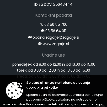
ID za DDV: 25643444
Kontaktni podatki
03 56 55 700
03 56 64 011
obcina.zagorje@zagorje.si
www.zagorje.si
Uradne ure
ponedeljek:
od 8.00 do 12.00 in od 13.00 do 15.00
torek:
od 8.00 do 12.00 in od 13.00 do 15.00
sreda:
od 8.00 do 12.00 in od 13.00 do 17.00
petek:
od 8.00 do 12.00
Spletna stran za nemoteno delovanje
uporablja piškotke
Spletna stran za delovanje uporablja samo nujno
potrebne piškotke, za katere ne potrebujemo
vaše privolitve. Brez namestitve teh piškotkov, vam nemotenega
Splošni pogoji spletne strani
|