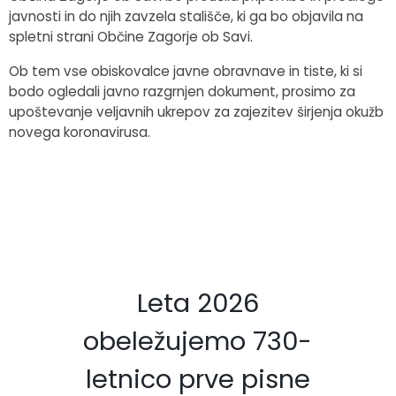
javnosti in do njih zavzela stališče, ki ga bo objavila na
spletni strani Občine Zagorje ob Savi.
Ob tem vse obiskovalce javne obravnave in tiste, ki si
bodo ogledali javno razgrnjen dokument, prosimo za
upoštevanje veljavnih ukrepov za zajezitev širjenja okužb
novega koronavirusa.
Leta 2026
obeležujemo 730-
letnico prve pisne