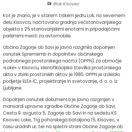
Blok Kisovec
Fotogalerija
Občinska volilna komisija
Koledar dogodkov
Kot je znano, je v starem trškem jedru Lok, na severnem
delu Kisovca, načrtovana gradnja večstanovanjskega
Medobčinski inšpektorat in redarstvo
Zapore cest
objekta s 25 stanovanjskimi enotami in pripadajočimi
parkirnimi mesti za avtomobile.
Okoljski podatki
Občina Zagorje ob Savi je javno razgrnila dopolnjen
Lokalne volitve
osnutek Sprememb in dopolnitev občinskega
podrobnega prostorskega načrta (OPPN) za območje
Strateški dokumenti
»Loke« v Kisovcu, identifikacijska številka prostorskega
akta v zbirki prostorskih aktov je 1980. OPPN je izdelalo
podjetje ELEA iC, projektiranje in svetovanje, d. o. o. iz
Katalog informacij javnega značaja
Ljubljane.
Dopolnjen osnutek dokumenta je javno razgrnjen v
mansardi upravne zgradbe Občine Zagorje ob Savi,
Cesta 9. avgusta 5, Zagorje ob Savi in na sedežu KS
Kisovec Loke, Trg pohorskega bataljona 15, Kisovec, v
času uradnih ur, ter na spletni strani Občine Zagorje ob