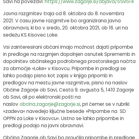
Savi na povezavi:
https://www.zagorje.si/objava/559514
Javna razgrnitev traja od 8. oktobra do 8. novembra
2021. V času javne razgrnitve bo organizirana javna
obravnava, ki bo v sredo, 20. oktobra 2021, ob 16. uri na
sedežu KS Kisovec Loke.
Vsi zainteresirani občani imajo možnost dajati pripombe
in predloge na razgrnjen dopolnjen osnutek Sprememb in
dopolnitev občinskega podrobnega prostorskega načrta
za območje »Loke« v Kisovcu. Pripombe in predlogi se
lahko podajo pisno kot zapis v knjigo pripomb in
predlogov na mestu javne razgrnitve, pisno na naslov
Občine Zagorje ob Savi, Cesta 9. avgusta 5, 1410 Zagorje
ob Savi, ali po elektronski pošti na
naslov
obcina.zagorje@zagorje.si
,
pri čemer se v rubriki
»zadeva« navedejo ključne besede »Pripombe na SD
OPPN za Loke v Kisovcu«. Ustno se lahko pripombe in
predlogi podajo na javni obravnavi.
Občina Zagorje ob Savi bo proučila pripombe in predloge