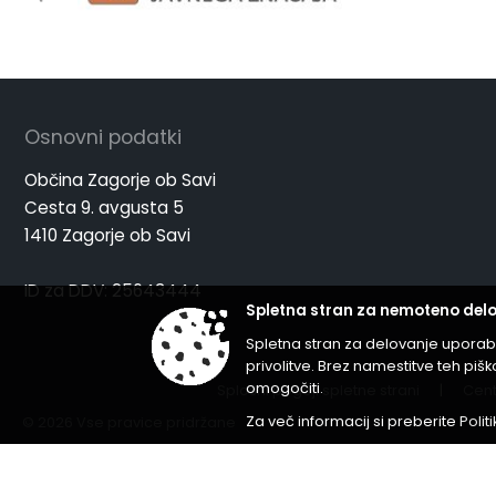
Osnovni podatki
Občina Zagorje ob Savi
Cesta 9. avgusta 5
1410 Zagorje ob Savi
ID za DDV: 25643444
Spletna stran za nemoteno delo
Spletna stran za delovanje uporab
privolitve. Brez namestitve teh p
omogočiti.
Splošni pogoji spletne strani
|
Cent
Za več informacij si preberite
Polit
© 2026 Vse pravice pridržane