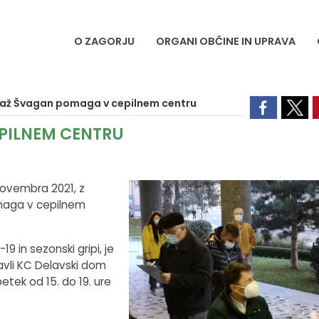
O ZAGORJU
ORGANI OBČINE IN UPRAVA
až Švagan pomaga v cepilnem centru
PILNEM CENTRU
novembra 2021, z
aga v cepilnem
9 in sezonski gripi, je
 avli KC Delavski dom
etek od 15. do 19. ure