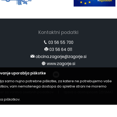
Kontaktni podatki
03 56 55 700
03 56 64 011
obcina.zagorje@zagorje.si
www.zagorje.si
vanje uporablja piškotke
lja samo nujno potrebne piškotke, za katere ne potrebujemo vaše
iškotkov, vam nemotenega dostopa do spletne strani ne moremo
er za varstvo osebnih podatkov
|
Izjava o dostopnosti (ZDSMA)
ika piškotkov
.