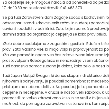
Za cepljenje se je mogoče naročiti od ponedeljka do petka o
Fotogalerija
Občinska volilna komisija
Koledar dogodkov
17. do 19.30 na telefonski številki 041 463 873.
Se pa tudi Zdravstveni dom Zagorje sooča s kadrovskimi te
Medobčinski inšpektorat in redarstvo
Zapore cest
odsotnosti zaradi zdravstvenih težav in nudenju pomoči nj
covidnih oddelkih v bolnišnici. Zato bi jim pomoč prostovoljc
Okoljski podatki
administraciji za organizacijo cepljenja še kako prav prišla.
Lokalne volitve
»Zelo dobro sodelujemo z zagorskimi gasilci in Rdečim križem, 
prav. Zato vabimo vse, ki imajo voljo in pripravljenost za 
»Za vso pomoč in oporo ves čas zdravstvene krize smo izj
Strateški dokumenti
prostovoljcem Rdečega križa in nenazadnje vsem občanom, ki
Tudi današnja pomoč župana je dokaz, kako zelo je naša lok
Katalog informacij javnega značaja
Tudi župan Matjaž Švagan, ki danes skupaj z direktorico deli 
njihovem izpolnjevanju, je poudaril pomembnost medsebo
pristajam na nobene delitve. Še posebej je to pomembno v
cepljene in necepljene. V družbi je nastal velik razkorak, k
premostili to veliko zdravstveno krizo in se vrnili v življenj
možnost, da pomagajo zdravstveni ustanovi in s tem pripom