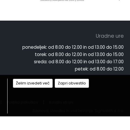
Uradne ure
ponedeljek:
od 8.00 do 12.00 in od 13.00 do 15.00
torek:
od 8.00 do 12.00 in od 13.00 do 15.00
sreda:
od 8.00 do 12.00 in od 13.00 do 17.00
petek:
od 8.00 do 12.00
Želim izvedeti več
Zapri obvestilo
|
Politika piškotkov
|
Kazalo strani
Zasnova, izvedba in vzdrževanje: Sigmateh d.o.o.