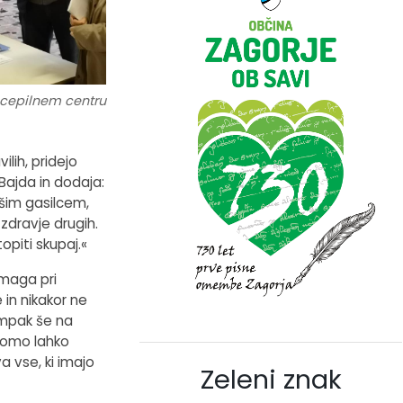
cepilnem centru
ilih, pridejo
Bajda in dodaja:
šim gasilcem,
zdravje drugih.
piti skupaj.«
omaga pri
in nikakor ne
ampak še na
 bomo lahko
a vse, ki imajo
Zeleni znak