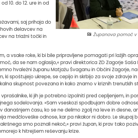
d 10. do 12. ure in od
žavami, saj prihaja do
ihovih delavcev na
Županova pomoč v 
ev na triažni točki in
a vsake roke, ki bi bile pripravljene pomagati pri lažjih oprav
pomoč, da se nam oglasijo,« pravi direktorica ZD Zagorje Saša 
emno hvaležni županu Matjažu Švaganu in Občini Zagorje, na
 spoštujejo ukrepe, se cepijo in skrbijo za svoje zdravje in 
alna skupnost povezana in kako znamo v kriznih trenutkih sto
vprašalnike, ki jih je potrebno izpolniti pred cepljenjem, in p
jnega sodelovanja. »Sam vseskozi spodbujam dobre odnose 
 današnjem času, ko se ne delimo zgolj na leve in desne, 
i ubija medčloveške odnose, kar pa nikakor ni dobro. Le skupaj
e, kakršnega smo poznali nekoč,« pravi župan, ki prav tako poziv
orejo k hitrejšem reševanju krize.