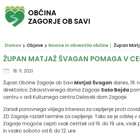
OBČINA
ZAGORJE OB SAVI
Za pričetek iskanja kliknite na puščico >
Občinski svet
O ZAGORJU
E-OBČINA
LOKALNO
OBJAVE
Vizitka občine
Župan
Člani občinskega sveta
Novice in obvestila občine
Javni zavodi in javna podjetja
Vloge in obrazci
Domov
Objave
Novice in obvestila občine
Župan Matj
Zagorje nekoč
Podžupan
Seje občinskega sveta
Razpisi in objave
Društva in združenja
Predlogi in pobude
ŽUPAN MATJAŽ ŠVAGAN POMAGA V CE
Zagorje danes
Občinski svet
Posnetki sej
Predpisi občine
Pomembni kontakti
E-obveščanje
18. 11. 2021
Župan Občine Zagorje ob Savi
Matjaž Švagan
danes, 18. 
Občinski praznik
Nadzorni odbor
Delovna telesa
Proračuni občine
Slovo naših občanov
direktorico Zdravstvenega doma Zagorje
Sašo Bajda
pom
centru v avli Kulturnega centra Delavski dom Zagorje.
Občinski nagrajenci
Občinska uprava
Prostorski akti občine
Zaradi ponovnega višjega interesa za cepljenje proti covid-1
ZD Zagorje razširil termine za cepljenje. Tako se je odslej v
Grb in zastava
Krajevne skupnosti
Projekti in investicije
Zagorje mogoče cepiti vsak četrtek od 16. do 19. ure, vsak p
in vsako soboto od 8. do 12. ure.
Pobratene občine
Civilna zaščita
Lokalni utrip