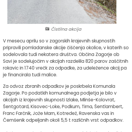
Fotogalerija
Občinska volilna komisija
Koledar dogodkov
Medobčinski inšpektorat in redarstvo
Zapore cest
Čistilna akcija
Okoljski podatki
V mesecu aprilu so v zagorskih krajevnih skupnostih
pripravili pomladanske akcije čiščenja okolice, v katerih so
Lokalne volitve
sodelovala tudi nekatera društva. Občina Zagorje ob
Savi je sodelujočim v akcijah razdelila 820 parov zaščitnih
Strateški dokumenti
rokavic in 1740 vrečk za odpadke, za udeležence akcij pa
je financirala tudi malice.
Katalog informacij javnega značaja
Za odvoz zbranih odpadkov je poskrbela Komunala
Zagorje. Po podatkih komunalnega podjetja je bilo v
akcijah iz krajevnih skupnosti Izlake, Mlinše-Kolovrat,
Šentgotard, Kisovec-Loke, Podkum, Tirna, Šentlambert,
Franc Farčnik, Jože Marn, Kotredež, Ravenska vas in
Čemšenik odpeljanih okoli 5,5 t različnih vrst odpadkov.