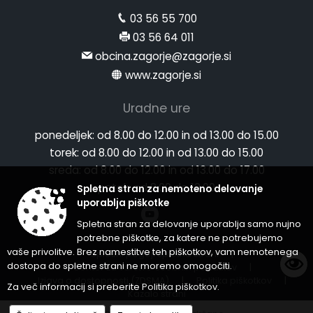
03 56 55 700
03 56 64 011
obcina.zagorje@zagorje.si
www.zagorje.si
Uradne ure
ponedeljek:
od 8.00 do 12.00 in od 13.00 do 15.00
torek:
od 8.00 do 12.00 in od 13.00 do 15.00
sreda:
od 8.00 do 12.00 in od 13.00 do 17.00
Spletna stran za nemoteno delovanje
petek:
od 8.00 do 12.00
uporablja piškotke
Spletna stran za delovanje uporablja samo nujno
potrebne piškotke, za katere ne potrebujemo
vaše privolitve. Brez namestitve teh piškotkov, vam nemotenega
Splošni pogoji spletne strani
|
dostopa do spletne strani ne moremo omogočiti.
Center za varstvo osebnih podatkov
|
Izjava o dostopnosti (ZDSMA)
|
Politika piškotkov
|
Za več informacij si preberite
Politika piškotkov
.
Kazalo strani