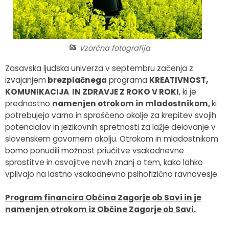
Fotogalerija
Občinska volilna komisija
Koledar dogodkov
Medobčinski inšpektorat in redarstvo
Zapore cest
Vzorčna fotografija
Okoljski podatki
Zasavska ljudska univerza v septembru začenja z
izvajanjem
brezplačnega
programa
KREATIVNOST,
Lokalne volitve
KOMUNIKACIJA IN ZDRAVJE Z ROKO V ROKI
, ki je
prednostno
namenjen otrokom in mladostnik
om,
ki
potrebujejo varno in sproščeno okolje za krepitev svojih
Strateški dokumenti
potencialov in jezikovnih spretnosti za lažje delovanje v
slovenskem govornem okolju. Otrokom in mladostnikom
Katalog informacij javnega značaja
bomo ponudili možnost priučitve vsakodnevne
sprostitve in osvojitve novih znanj o tem, kako lahko
vplivajo na lastno vsakodnevno psihofizično ravnovesje.
Program financira Občina Zagorje ob Savi in je
namenjen otrokom iz Občine Zagorje ob Savi.