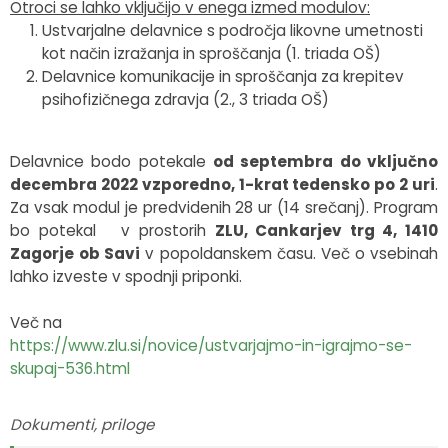
Otroci se lahko vključijo v enega izmed modulov:
Ustvarjalne delavnice s področja likovne umetnosti
kot način izražanja in sproščanja (1. triada OŠ)
Delavnice komunikacije in sproščanja za krepitev
psihofizičnega zdravja (2., 3 triada OŠ)
Delavnice bodo potekale
od septembra do vključno
decembra 2022 vzporedno, 1-krat tedensko po 2 uri
.
Za vsak modul je predvidenih 28 ur (14 srečanj). Program
bo potekal v prostorih
ZLU, Cankarjev trg 4, 1410
Zagorje
ob Savi
v popoldanskem času. Več o vsebinah
lahko izveste v spodnji priponki.
Več na
https://www.zlu.si/novice/ustvarjajmo-in-igrajmo-se-
skupaj-536.html
Dokumenti, priloge