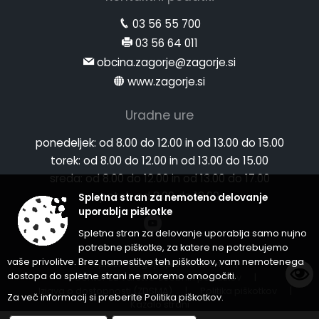
03 56 55 700
03 56 64 011
obcina.zagorje@zagorje.si
www.zagorje.si
Uradne ure
ponedeljek:
od 8.00 do 12.00 in od 13.00 do 15.00
torek:
od 8.00 do 12.00 in od 13.00 do 15.00
sreda:
od 8.00 do 12.00 in od 13.00 do 17.00
petek:
od 8.00 do 12.00
Spletna stran za nemoteno delovanje
uporablja piškotke
Spletna stran za delovanje uporablja samo nujno
potrebne piškotke, za katere ne potrebujemo
vaše privolitve. Brez namestitve teh piškotkov, vam nemotenega
Splošni pogoji spletne strani
|
dostopa do spletne strani ne moremo omogočiti.
Center za varstvo osebnih podatkov
|
Izjava o dostopnosti (ZDSMA)
|
Politika piškotkov
|
Za več informacij si preberite
Politika piškotkov
.
Kazalo strani