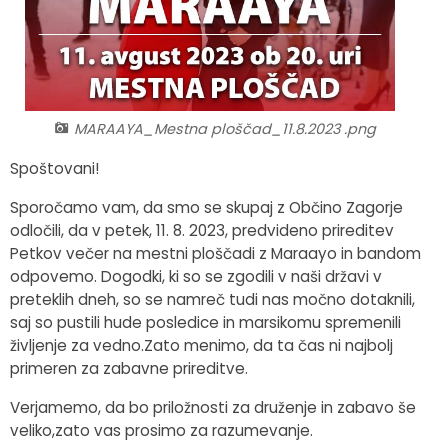
Fotogalerija
Občinska volilna komisija
Koledar dogodkov
Medobčinski inšpektorat in redarstvo
Zapore cest
Okoljski podatki
MARAAYA_Mestna ploščad_11.8.2023 .png
Spoštovani!
Lokalne volitve
Sporočamo vam, da smo se skupaj z Občino Zagorje
Strateški dokumenti
odločili, da v petek, 11. 8. 2023, predvideno prireditev
Petkov večer na mestni ploščadi z Maraayo in bandom
odpovemo. Dogodki, ki so se zgodili v naši državi v
Katalog informacij javnega značaja
preteklih dneh, so se namreč tudi nas močno dotaknili,
saj so pustili hude posledice in marsikomu spremenili
življenje za vedno.Zato menimo, da ta čas ni najbolj
primeren za zabavne prireditve.
Verjamemo, da bo priložnosti za druženje in zabavo še
veliko,zato vas prosimo za razumevanje.