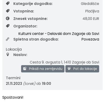
Kategorije dogodka:
Gledališče
Fotogalerija
Občinska volilna komisija
Koledar dogodkov
Vstopnina:
Plačljiva
Medobčinski inšpektorat in redarstvo
Zapore cest
Znesek vstopnine:
48,00 EUR
Organizator:
Okoljski podatki
Kulturni center - Delavski dom Zagorje ob Savi
Spletna stran dogodka:
Povezava
Lokalne volitve
Lokacija
Strateški dokumenti
Naslov:
Cesta 9. avgusta 1
,
1410 Zagorje ob Savi
Katalog informacij javnega značaja
Prikaži na zemljevidu
Pot do lokacije
Termini
21.11.2023
(torek)
ob
19:00
Spoštovani!