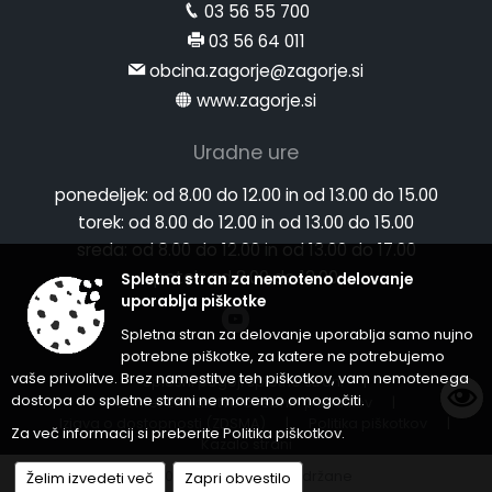
03 56 55 700
03 56 64 011
obcina.zagorje@zagorje.si
www.zagorje.si
Uradne ure
ponedeljek:
od 8.00 do 12.00 in od 13.00 do 15.00
torek:
od 8.00 do 12.00 in od 13.00 do 15.00
sreda:
od 8.00 do 12.00 in od 13.00 do 17.00
petek:
od 8.00 do 12.00
Spletna stran za nemoteno delovanje
uporablja piškotke
Spletna stran za delovanje uporablja samo nujno
potrebne piškotke, za katere ne potrebujemo
vaše privolitve. Brez namestitve teh piškotkov, vam nemotenega
Splošni pogoji spletne strani
|
dostopa do spletne strani ne moremo omogočiti.
Center za varstvo osebnih podatkov
|
Izjava o dostopnosti (ZDSMA)
|
Politika piškotkov
|
Za več informacij si preberite
Politika piškotkov
.
Kazalo strani
© 2026 Vse pravice pridržane
Želim izvedeti več
Zapri obvestilo