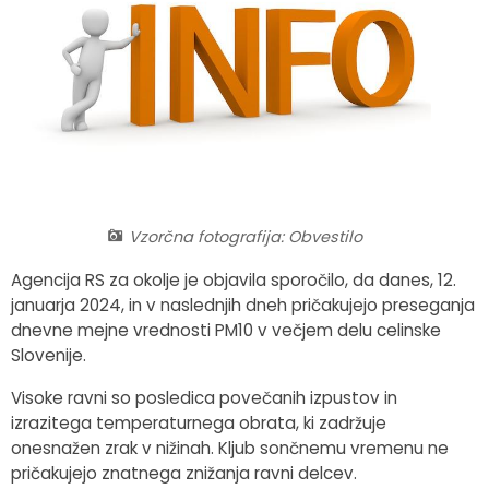
Fotogalerija
Občinska volilna komisija
Koledar dogodkov
Medobčinski inšpektorat in redarstvo
Zapore cest
Okoljski podatki
Lokalne volitve
Vzorčna fotografija: Obvestilo
Strateški dokumenti
Agencija RS za okolje je objavila sporočilo, da danes, 12.
Katalog informacij javnega značaja
januarja 2024, in v naslednjih dneh pričakujejo preseganja
dnevne mejne vrednosti PM10 v večjem delu celinske
Slovenije.
Visoke ravni so posledica povečanih izpustov in
izrazitega temperaturnega obrata, ki zadržuje
onesnažen zrak v nižinah. Kljub sončnemu vremenu ne
pričakujejo znatnega znižanja ravni delcev.