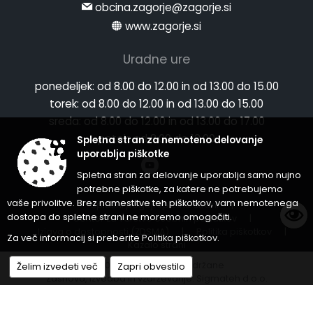
obcina.zagorje@zagorje.si
www.zagorje.si
Uradne ure
ponedeljek:
od 8.00 do 12.00 in od 13.00 do 15.00
torek:
od 8.00 do 12.00 in od 13.00 do 15.00
sreda:
od 8.00 do 12.00 in od 13.00 do 17.00
petek:
od 8.00 do 12.00
Spletna stran za nemoteno delovanje
uporablja piškotke
Spletna stran za delovanje uporablja samo nujno
potrebne piškotke, za katere ne potrebujemo
vaše privolitve. Brez namestitve teh piškotkov, vam nemotenega
Splošni pogoji spletne strani
|
dostopa do spletne strani ne moremo omogočiti.
Center za varstvo osebnih podatkov
|
Izjava o dostopnosti (ZDSMA)
|
Politika piškotkov
|
Za več informacij si preberite
Politika piškotkov
.
Kazalo strani
© 2026 Vse pravice pridržane
Želim izvedeti več
Zapri obvestilo
Zasnova, izvedba in vzdrževanje: Sigmateh d.o.o.