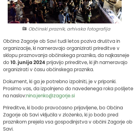
Fotogalerija
Občinska volilna komisija
Koledar dogodkov
Medobčinski inšpektorat in redarstvo
Zapore cest
Občinski praznik, arhivska fotografija
Okoljski podatki
Občina Zagorje ob Savi tudi letos poziva društva in
organizacije, ki nameravajo organizirati prireditve v
Lokalne volitve
sklopu praznovanja občinskega praznika, da najkasneje
do
10. junija 2024
prijavijo prireditve, ki jih nameravajo
organizirati v času občinskega praznika.
Strateški dokumenti
Dokument, ki ga je potrebno izpolniti, je v priponki.
Katalog informacij javnega značaja
Prosimo vas, da izpolnjeno do navedenega roka pošljete
na naslov:
nina.jenko@zagorje.si
Prireditve, ki bodo pravočasno prijavljene, bo Občina
Zagorje ob Savi vključila v zloženko, ki jo bodo pred
praznikom prejela vsa gospodinjstva v občini Zagorje ob
Savi.